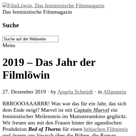
Das feministische Filmmagazin
Suche
Menu
2019 – Das Jahr der
Filmlöwin
27. Dezember 2019
· by
Angela Schmidt
· in
Allgemein
RRROOOAAARRR! Was war das für ein Jahr, das sich
dem Ende neigt? Marvel ist mit
Capt
ain Marvel
ein
feministischer Meilenstein im Mainstreamkino geglückt.
Wir freuen uns mit den Frauen hinter der ugandischen
Produktion
Bed of Thorns
für einen
britischen Filmpreis
und ärgern uns löwisch über die Bühne, die Roman