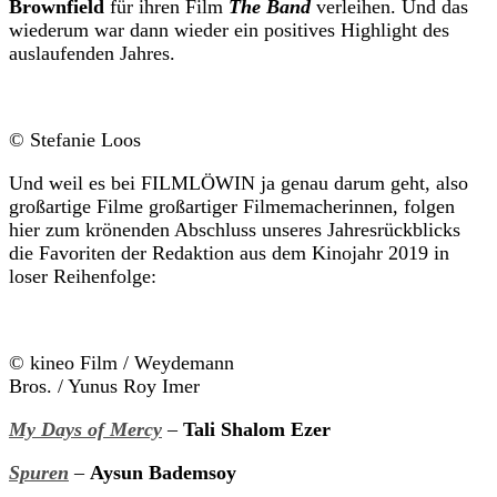
Brownfield
für ihren Film
The Band
verleihen. Und das
wiederum war dann wieder ein positives Highlight des
auslaufenden Jahres.
© Stefanie Loos
Und weil es bei FILMLÖWIN ja genau darum geht, also
großartige Filme großartiger Filmemacherinnen, folgen
hier zum krönenden Abschluss unseres Jahresrückblicks
die Favoriten der Redaktion aus dem Kinojahr 2019 in
loser Reihenfolge:
© kineo Film / Weydemann
Bros. / Yunus Roy Imer
My Days of Mercy
–
Tali Shalom Ezer
Spuren
–
Aysun Bademsoy