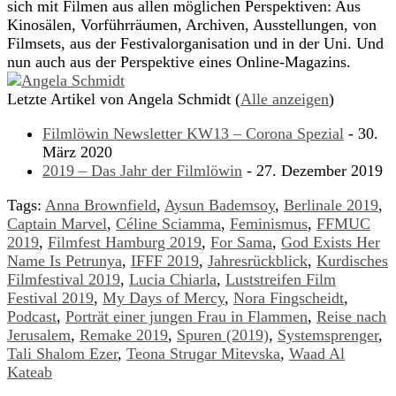
sich mit Filmen aus allen möglichen Perspektiven: Aus
Kinosälen, Vorführräumen, Archiven, Ausstellungen, von
Filmsets, aus der Festivalorganisation und in der Uni. Und
nun auch aus der Perspektive eines Online-Magazins.
Letzte Artikel von Angela Schmidt
(
Alle anzeigen
)
Filmlöwin Newsletter KW13 – Corona Spezial
- 30.
März 2020
2019 – Das Jahr der Filmlöwin
- 27. Dezember 2019
Tags:
Anna Brownfield
,
Aysun Bademsoy
,
Berlinale 2019
,
Captain Marvel
,
Céline Sciamma
,
Feminismus
,
FFMUC
2019
,
Filmfest Hamburg 2019
,
For Sama
,
God Exists Her
Name Is Petrunya
,
IFFF 2019
,
Jahresrückblick
,
Kurdisches
Filmfestival 2019
,
Lucia Chiarla
,
Luststreifen Film
Festival 2019
,
My Days of Mercy
,
Nora Fingscheidt
,
Podcast
,
Porträt einer jungen Frau in Flammen
,
Reise nach
Jerusalem
,
Remake 2019
,
Spuren (2019)
,
Systemsprenger
,
Tali Shalom Ezer
,
Teona Strugar Mitevska
,
Waad Al
Kateab