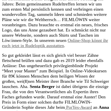
Jahres: Beim gemeinsamen Rudeltreffen lernen wir uns
zum ersten Mal persönlich kennen und verbringen einen
wundervollen Tag, sammeln Ideen und schmieden weitere
Pläne wie wir die Weltherrsch… FILMLÖWIN weiter
voranbringen. Dazu brauchte es erstmal
ein neues, frisches
Logo, das uns Anne gezaubert hat. Es schmückt nicht nur
unsere Webseite, sondern auch Shirts und Taschen im
Löw:innen-Style. In unserem neuen
Online-Shop könnt ihr
euch jetzt in Rudeloptik ausstatten
.
So gut gekleidet lässt es sich gleich viel besser Zähne
fletschend brüllen und dazu gab es 2019 leider ebenfalls
Anlässe: Das ungeheuerlich privilegienblinde Projekt
“Meet your Master” zum Beispiel. In Online-Videokursen
für 89€ können Menschen dem heiligen Wissen der
großen, wei(ß)sen Meister ihrer Branche wie Til Schweiger
lauschen. Aha.
Senta Berger
ist dabei übrigens die einzige
Frau, die von den Verantwortlichen als Expertin ihres
Faches gefunden wurde. Darauf erstmal eine Auster! Den
Preis in Form einer solchen durfte FILMLÖWIN-
Gründerin Sophie dieses Jahr beim
PorYes-Award
an
Anna