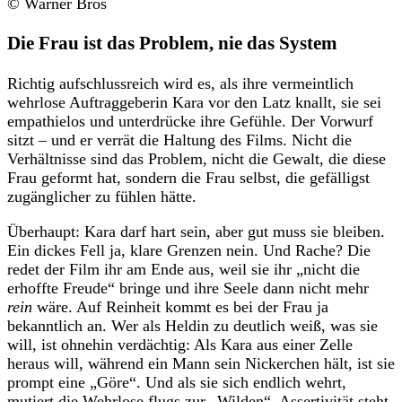
© Warner Bros
Die Frau ist das Problem, nie
das System
Richtig aufschlussreich wird es, als ihre vermeintlich
wehrlose Auftraggeberin Kara vor den Latz knallt, sie sei
empathielos und unterdrücke ihre Gefühle. Der Vorwurf
sitzt – und er verrät die Haltung des Films. Nicht die
Verhältnisse sind das Problem, nicht die Gewalt, die diese
Frau geformt hat, sondern die Frau selbst, die gefälligst
zugänglicher zu fühlen hätte.
Überhaupt: Kara darf hart sein, aber gut muss sie bleiben.
Ein dickes Fell ja, klare Grenzen nein. Und Rache? Die
redet der Film ihr am Ende aus, weil sie ihr „nicht die
erhoffte Freude“ bringe und ihre Seele dann nicht mehr
rein
wäre. Auf Reinheit kommt es bei der Frau ja
bekanntlich an. Wer als Heldin zu deutlich weiß, was sie
will, ist ohnehin verdächtig: Als Kara aus einer Zelle
heraus will, während ein Mann sein Nickerchen hält, ist sie
prompt eine „Göre“. Und als sie sich endlich wehrt,
mutiert die Wehrlose flugs zur „Wilden“. Assertivität steht