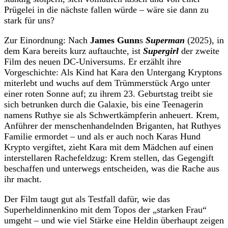
Prügelei in die nächste fallen würde – wäre sie dann zu
stark für uns?
Zur Einordnung: Nach
James Gunn
s
Superman
(2025), in
dem Kara bereits kurz auftauchte, ist
Supergirl
der zweite
Film des neuen DC-Universums. Er erzählt ihre
Vorgeschichte: Als Kind hat Kara den Untergang Kryptons
miterlebt und wuchs auf dem Trümmerstück Argo unter
einer roten Sonne auf; zu ihrem 23. Geburtstag treibt sie
sich betrunken durch die Galaxie, bis eine Teenagerin
namens Ruthye sie als Schwertkämpferin anheuert. Krem,
Anführer der menschenhandelnden Briganten, hat Ruthyes
Familie ermordet – und als er auch noch Karas Hund
Krypto vergiftet, zieht Kara mit dem Mädchen auf einen
interstellaren Rachefeldzug: Krem stellen, das Gegengift
beschaffen und unterwegs entscheiden, was die Rache aus
ihr macht.
Der Film taugt gut als Testfall dafür, wie das
Superheldinnenkino mit dem Topos der „starken Frau“
umgeht – und wie viel Stärke eine Heldin überhaupt zeigen