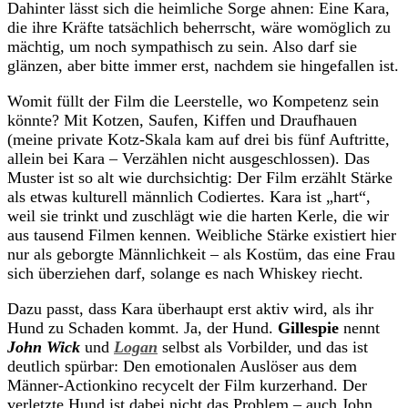
Dahinter lässt sich die heimliche Sorge ahnen: Eine Kara,
die ihre Kräfte tatsächlich beherrscht, wäre womöglich zu
mächtig, um noch sympathisch zu sein. Also darf sie
glänzen, aber bitte immer erst, nachdem sie hingefallen ist.
Womit füllt der Film die Leerstelle, wo Kompetenz sein
könnte? Mit Kotzen, Saufen, Kiffen und Draufhauen
(meine private Kotz-Skala kam auf drei bis fünf Auftritte,
allein bei Kara – Verzählen nicht ausgeschlossen). Das
Muster ist so alt wie durchsichtig: Der Film erzählt Stärke
als etwas kulturell männlich Codiertes. Kara ist „hart“,
weil sie trinkt und zuschlägt wie die harten Kerle, die wir
aus tausend Filmen kennen. Weibliche Stärke existiert hier
nur als geborgte Männlichkeit – als Kostüm, das eine Frau
sich überziehen darf, solange es nach Whiskey riecht.
Dazu passt, dass Kara überhaupt erst aktiv wird, als ihr
Hund zu Schaden kommt. Ja, der Hund.
Gillespie
nennt
John Wick
und
Logan
selbst als Vorbilder, und das ist
deutlich spürbar: Den emotionalen Auslöser aus dem
Männer-Actionkino recycelt der Film kurzerhand. Der
verletzte Hund ist dabei nicht das Problem – auch John