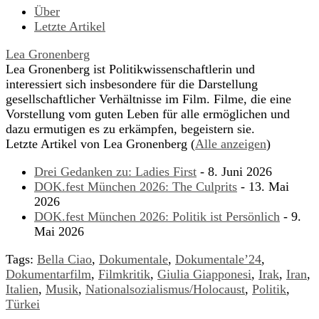
Über
Letzte Artikel
Lea Gronenberg
Lea Gronenberg ist Politikwissenschaftlerin und
interessiert sich insbesondere für die Darstellung
gesellschaftlicher Verhältnisse im Film. Filme, die eine
Vorstellung vom guten Leben für alle ermöglichen und
dazu ermutigen es zu erkämpfen, begeistern sie.
Letzte Artikel von Lea Gronenberg
(
Alle anzeigen
)
Drei Gedanken zu: Ladies First
- 8. Juni 2026
DOK.fest München 2026: The Culprits
- 13. Mai
2026
DOK.fest München 2026: Politik ist Persönlich
- 9.
Mai 2026
Tags:
Bella Ciao
,
Dokumentale
,
Dokumentale’24
,
Dokumentarfilm
,
Filmkritik
,
Giulia Giapponesi
,
Irak
,
Iran
,
Italien
,
Musik
,
Nationalsozialismus/Holocaust
,
Politik
,
Türkei