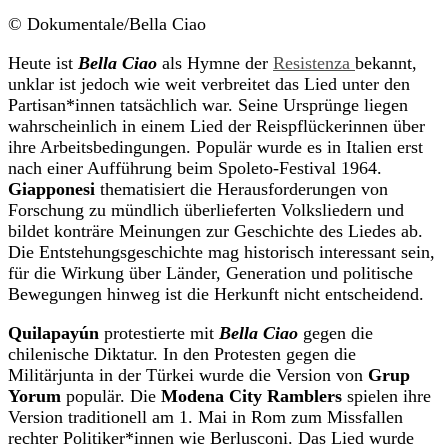
© Dokumentale/Bella Ciao
Heute ist
Bella Ciao
als Hymne der
Resistenza
bekannt,
unklar ist jedoch wie weit verbreitet das Lied unter den
Partisan*innen tatsächlich war. Seine Ursprünge liegen
wahrscheinlich in einem Lied der Reispflückerinnen über
ihre Arbeitsbedingungen. Populär wurde es in Italien erst
nach einer Aufführung beim Spoleto-Festival 1964.
Giapponesi
thematisiert die Herausforderungen von
Forschung zu mündlich überlieferten Volksliedern und
bildet konträre Meinungen zur Geschichte des Liedes ab.
Die Entstehungsgeschichte mag historisch interessant sein,
für die Wirkung über Länder, Generation und politische
Bewegungen hinweg ist die Herkunft nicht entscheidend.
Quilapayún
protestierte mit
Bella Ciao
gegen die
chilenische Diktatur. In den Protesten gegen die
Militärjunta in der Türkei wurde die Version von
Grup
Yorum
populär. Die
Modena City Ramblers
spielen ihre
Version traditionell am 1. Mai in Rom zum Missfallen
rechter Politiker*innen wie Berlusconi. Das Lied wurde