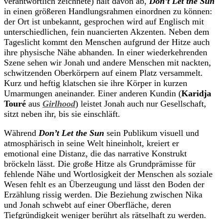
verantwortlich zeichnete) hält davon ab,
Don’t Let the Sun
in einen größeren Handlungsrahmen einordnen zu können:
der Ort ist unbekannt, gesprochen wird auf Englisch mit
unterschiedlichen, fein nuancierten Akzenten. Neben dem
Tageslicht kommt den Menschen aufgrund der Hitze auch
ihre physische Nähe abhanden. In einer wiederkehrenden
Szene sehen wir Jonah und andere Menschen mit nackten,
schwitzenden Oberkörpern auf einem Platz versammelt.
Kurz und heftig klatschen sie ihre Körper in kurzen
Umarmungen aneinander. Einer anderen Kundin (
Karidja
Touré
aus
Girlhood
) leistet Jonah auch nur Gesellschaft,
sitzt neben ihr, bis sie einschläft.
Während
Don’t Let the Sun
sein Publikum visuell und
atmosphärisch in seine Welt hineinholt, kreiert er
emotional eine Distanz, die das narrative Konstrukt
bröckeln lässt. Die große Hitze als Grundprämisse für
fehlende Nähe und Wortlosigkeit der Menschen als soziale
Wesen fehlt es an Überzeugung und lässt den Boden der
Erzählung rissig werden. Die Beziehung zwischen Nika
und Jonah schwebt auf einer Oberfläche, deren
Tiefgründigkeit weniger berührt als rätselhaft zu werden.