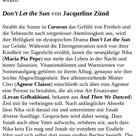
Don’t Let the Sun
von
Jacqueline Zünd
Strahlt die Sonne in
Caravan
das Gefühl von Freiheit und
die Sehnsucht nach sorgenloser Atemlosigkeit aus, wird
ihre Helligkeit im dystopischen Drama
Don’t Let the Sun
zur Gefahr. Während die Elterngeneration noch von ihrer
Kindheit im Tageslicht erzählt, kennt die neunjährige Nika
(
Maria Pia Pepe
) nur mehr das Leben in der Nacht und
hinter Jalousien. Vitamintabletten und Warnsirenen vor
Sonnenaufgang gehören zu ihrem Alltag, genauso wie ihre
leichte Abgeschlagenheit. Ihre alleinerziehende Mutter
Cleo (
Agnese Claisse
) entschließt sich über eine Agentur
eine Person zu bezahlen, die als eine Art Ersatzvater
(
Levan Gelbakhiani
, bekannt aus
And Then We Danced
)
Zeit mit ihr verbringen soll. Nach anfänglicher Abwehr
lässt Nika sich darauf ein und unternimmt mit Jonah
diverse Ausflüge. Gesprochen wird dabei wenig. Dass
Jonah auch ohne Vater aufwuchs, erfahren wir, auch dass
Nika kein Eis mag und Jonah sie trotzdem zur Eisdiele
führt und sich selbst dort einen großen Becher bestellt. Die