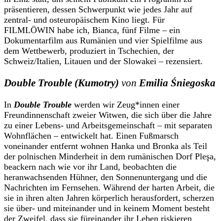
präsentieren, dessen Schwerpunkt wie jedes Jahr auf
zentral- und osteuropäischem Kino liegt. Für
FILMLÖWIN habe ich, Bianca, fünf Filme – ein
Dokumentarfilm aus Rumänien und vier Spielfilme aus
dem Wettbewerb, produziert in Tschechien, der
Schweiz/Italien, Litauen und der Slowakei – rezensiert.
Double Trouble
(Kumotry)
von
Emilia Śniegoska
In
Double Trouble
werden wir Zeug*innen einer
Freundinnenschaft zweier Witwen, die sich über die Jahre
zu einer Lebens- und Arbeitsgemeinschaft – mit separaten
Wohnflächen
–
entwickelt hat. Einen Fußmarsch
voneinander entfernt wohnen Hanka und Bronka als Teil
der polnischen Minderheit in dem rumänischen Dorf Pleşa,
beackern nach wie vor ihr Land, beobachten die
heranwachsenden Hühner, den Sonnenuntergang und die
Nachrichten im Fernsehen. Während der harten Arbeit, die
sie in ihren alten Jahren körperlich herausfordert, scherzen
sie über- und miteinander und in keinem Moment besteht
der Zweifel, dass sie füreinander ihr Leben riskieren