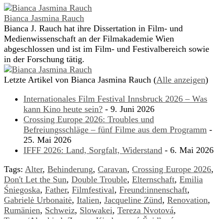
Bianca Jasmina Rauch
Bianca J. Rauch hat ihre Dissertation in Film- und
Medienwissenschaft an der Filmakademie Wien
abgeschlossen und ist im Film- und Festivalbereich sowie
in der Forschung tätig.
Letzte Artikel von Bianca Jasmina Rauch
(
Alle anzeigen
)
Internationales Film Festival Innsbruck 2026 – Was
kann Kino heute sein?
- 9. Juni 2026
Crossing Europe 2026: Troubles und
Befreiungsschläge – fünf Filme aus dem Programm
-
25. Mai 2026
IFFF 2026: Land, Sorgfalt, Widerstand
- 6. Mai 2026
Tags:
Alter
,
Behinderung
,
Caravan
,
Crossing Europe 2026
,
Don't Let the Sun
,
Double Trouble
,
Elternschaft
,
Emilia
Śniegoska
,
Father
,
Filmfestival
,
Freund:innenschaft
,
Gabrielė Urbonaitė
,
Italien
,
Jacqueline Zünd
,
Renovation
,
Rumänien
,
Schweiz
,
Slowakei
,
Tereza Nvotová
,