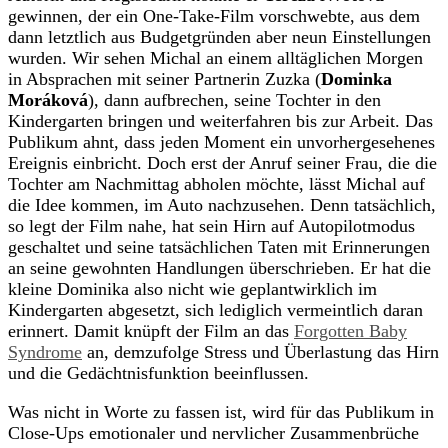
gewinnen, der ein One-Take-Film vorschwebte, aus dem
dann letztlich aus Budgetgründen aber neun Einstellungen
wurden. Wir sehen Michal an einem alltäglichen Morgen
in Absprachen mit seiner Partnerin Zuzka (
Dominka
Moráková
), dann aufbrechen, seine Tochter in den
Kindergarten bringen und weiterfahren bis zur Arbeit. Das
Publikum ahnt, dass jeden Moment ein unvorhergesehenes
Ereignis einbricht. Doch erst der Anruf seiner Frau, die die
Tochter am Nachmittag abholen möchte, lässt Michal auf
die Idee kommen, im Auto nachzusehen. Denn tatsächlich,
so legt der Film nahe, hat sein Hirn auf Autopilotmodus
geschaltet und seine tatsächlichen Taten mit Erinnerungen
an seine gewohnten Handlungen überschrieben. Er hat die
kleine Dominika also nicht wie geplantwirklich im
Kindergarten abgesetzt, sich lediglich vermeintlich daran
erinnert. Damit knüpft der Film an das
Forgotten Baby
Syndrome
an, demzufolge Stress und Überlastung das Hirn
und die Gedächtnisfunktion beeinflussen.
Was nicht in Worte zu fassen ist, wird für das Publikum in
Close-Ups emotionaler und nervlicher Zusammenbrüche