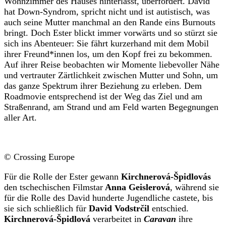
Wohnzimmer des Hauses hinterlässt, überfordert. David
hat Down-Syndrom, spricht nicht und ist autistisch, was
auch seine Mutter manchmal an den Rande eins Burnouts
bringt. Doch Ester blickt immer vorwärts und so stürzt sie
sich ins Abenteuer: Sie fährt kurzerhand mit dem Mobil
ihrer Freund*innen los, um den Kopf frei zu bekommen.
Auf ihrer Reise beobachten wir Momente liebevoller Nähe
und vertrauter Zärtlichkeit zwischen Mutter und Sohn, um
das ganze Spektrum ihrer Beziehung zu erleben. Dem
Roadmovie entsprechend ist der Weg das Ziel und am
Straßenrand, am Strand und am Feld warten Begegnungen
aller Art.
© Crossing Europe
Für die Rolle der Ester gewann
Kirchnerová-Špidlovás
den tschechischen Filmstar
Anna Geislerová
, während sie
für die Rolle des David hunderte Jugendliche castete, bis
sie sich schließlich für
David Vodstrčil
entschied.
Kirchnerová-Špidlová
verarbeitet in
Caravan
ihre