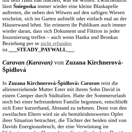
mit dem Haus mal machen, was sie wollen. Zwischendrin
lässt
Śniegoska
immer wieder eine kleine Blaskapelle
auftreten, die neben den Witwen auf den saftigen Wiesen
erscheint, sich im Garten aufstellt oder einfach mal an der
Häuserwand lehnt. Sie erinnern ihr Publikum auch immer
wieder daran, dass sich Dokument und Fiktion in jeder
Inszenierung treffen – auch wenn Hanka und Bronkas
Beziehung per se
nicht erfunden
ist.
___STEADY_PAYWALL___
Caravan (Karavan)
von
Zuzana Kirchnerová-
Špidlová
In
Zuzana Kirchnerová-Špidlová
s
Caravan
reist die
alleinerziehende Mutter Ester mit ihrem Sohn David in
einem Camper durch Süditalien. Hatte der Sommerurlaub
noch bei einer befreundeten Familie begonnen, entschließt
sich Ester kurzerhand, Abstand zu nehmen. Denn von den
zweifachen Eltern wird sie als bemitleidenswertes Opfer
ihrer Situation betrachtet, die Töchter der beiden sind von
Davids Energieausbruch, der eine Verwüstung im