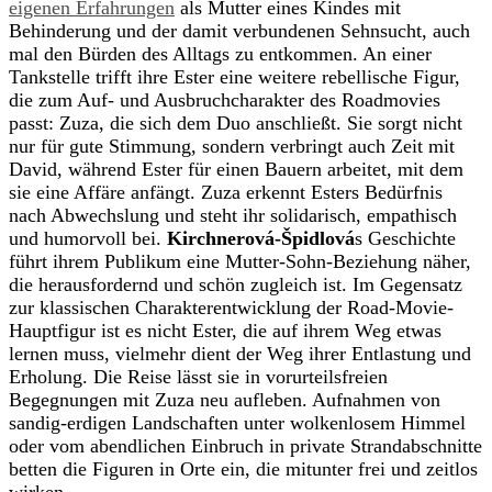
eigenen Erfahrungen
als Mutter eines Kindes mit
Behinderung und der damit verbundenen Sehnsucht, auch
mal den Bürden des Alltags zu entkommen. An einer
Tankstelle trifft ihre Ester eine weitere rebellische Figur,
die zum Auf- und Ausbruchcharakter des Roadmovies
passt: Zuza, die sich dem Duo anschließt. Sie sorgt nicht
nur für gute Stimmung, sondern verbringt auch Zeit mit
David, während Ester für einen Bauern arbeitet, mit dem
sie eine Affäre anfängt. Zuza erkennt Esters Bedürfnis
nach Abwechslung und steht ihr solidarisch, empathisch
und humorvoll bei.
Kirchnerová-Špidlová
s Geschichte
führt ihrem Publikum eine Mutter-Sohn-Beziehung näher,
die herausfordernd und schön zugleich ist. Im Gegensatz
zur klassischen Charakterentwicklung der Road-Movie-
Hauptfigur ist es nicht Ester, die auf ihrem Weg etwas
lernen muss, vielmehr dient der Weg ihrer Entlastung und
Erholung. Die Reise lässt sie in vorurteilsfreien
Begegnungen mit Zuza neu aufleben. Aufnahmen von
sandig-erdigen Landschaften unter wolkenlosem Himmel
oder vom abendlichen Einbruch in private Strandabschnitte
betten die Figuren in Orte ein, die mitunter frei und zeitlos
wirken.