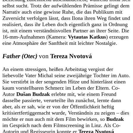
selbst sucht. Trotz der aufwühlenden Prämisse gelingt dem
Narrativ auch eine gewisse Ruhe, die das Publikum mit
Zuversicht verfolgen lässt, dass Ilona ihren Weg findet und
realisiert, dass ihr Leben doch eigentlich ganz in Ordnung
ist, mit einem verständnisvollen Partner an ihrer Seite. Die
16-mm-Aufnahmen (Kamera:
Vytautas Katkus
) erzeugen
eine Atmosphäre der Sanftheit mit leichter Nostalgie.
Father (Otec)
von
Tereza Nvotová
An einem stressigen, heißen Arbeitstag vergisst der
liebevolle Vater Michal seine zweijährige Tochter im Auto.
Sie verstirbt in der sengenden Hitze und hinterlässt einen
kaum vorstellbaren Schmerz im Leben der Eltern. Co-
Autor
Dušan Budzak
erlebte mit, wie einem Freund
dasselbe passierte, verurteilte ihn zunächst, lernte dann
aber, als er sah, wie er von der Öffentlichkeit heftig
kritisiertfertiggemacht wurde, Verständnis zu zeigen – dies
möchte er nun auch mit dem Film bewirken, so
Budzak
im Gespräch nach dem Filmscreening in Linz. Als Co-
Autorin und Regisseurin konnte er
Tereza Nvotová