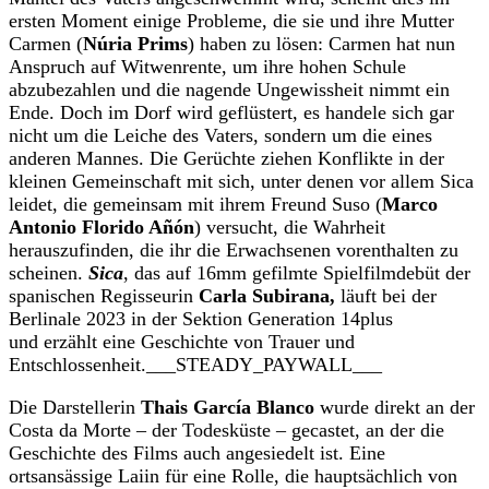
ersten Moment einige Probleme, die sie und ihre Mutter
Carmen (
Núria Prims
) haben zu lösen: Carmen hat nun
Anspruch auf Witwenrente, um ihre hohen Schule
abzubezahlen und die nagende Ungewissheit nimmt ein
Ende. Doch im Dorf wird geflüstert, es handele sich gar
nicht um die Leiche des Vaters, sondern um die eines
anderen Mannes. Die Gerüchte ziehen Konflikte in der
kleinen Gemeinschaft mit sich, unter denen vor allem Sica
leidet, die gemeinsam mit ihrem Freund Suso (
Marco
Antonio Florido Añón
) versucht, die Wahrheit
herauszufinden, die ihr die Erwachsenen vorenthalten zu
scheinen.
Sica
, das auf 16mm gefilmte Spielfilmdebüt der
spanischen Regisseurin
Carla Subirana,
läuft
bei der
Berlinale 2023 in der Sektion Generation 14plus
und
erzählt eine Geschichte von Trauer und
Entschlossenheit.___STEADY_PAYWALL___
Die Darstellerin
Thais García Blanco
wurde direkt an der
Costa da Morte –
der Todesküste – gecastet, an der die
Geschichte des Films auch angesiedelt ist. Eine
ortsansässige Laiin für eine Rolle, die hauptsächlich von