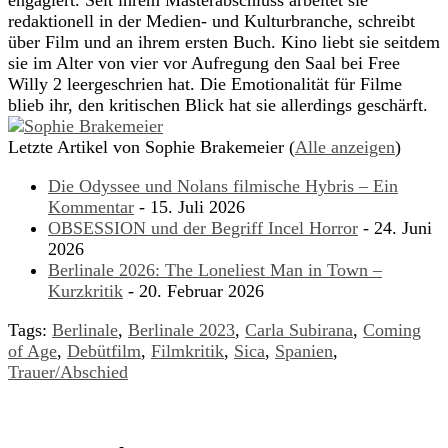
engagiert. Seit ihrem Masterabschluss arbeitet sie
redaktionell in der Medien- und Kulturbranche, schreibt
über Film und an ihrem ersten Buch. Kino liebt sie seitdem
sie im Alter von vier vor Aufregung den Saal bei Free
Willy 2 leergeschrien hat. Die Emotionalität für Filme
blieb ihr, den kritischen Blick hat sie allerdings geschärft.
Letzte Artikel von Sophie Brakemeier
(
Alle anzeigen
)
Die Odyssee und Nolans filmische Hybris – Ein
Kommentar
- 15. Juli 2026
OBSESSION und der Begriff Incel Horror
- 24. Juni
2026
Berlinale 2026: The Loneliest Man in Town –
Kurzkritik
- 20. Februar 2026
Tags:
Berlinale
,
Berlinale 2023
,
Carla Subirana
,
Coming
of Age
,
Debütfilm
,
Filmkritik
,
Sica
,
Spanien
,
Trauer/Abschied