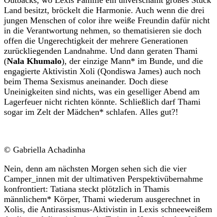
Outbacks, wo Lexis Familie ein unverschämt großes Stück
Land besitzt, bröckelt die Harmonie. Auch wenn die drei
jungen Menschen of color ihre weiße Freundin dafür nicht
in die Verantwortung nehmen, so thematisieren sie doch
offen die Ungerechtigkeit der mehrere Generationen
zurückliegenden Landnahme. Und dann geraten Thami
(
Nala Khumalo
), der einzige Mann* im Bunde, und die
engagierte Aktivistin Xoli (Qondiswa James) auch noch
beim Thema Sexismus aneinander. Doch diese
Uneinigkeiten sind nichts, was ein geselliger Abend am
Lagerfeuer nicht richten könnte. Schließlich darf Thami
sogar im Zelt der Mädchen* schlafen. Alles gut?!
© Gabriella Achadinha
Nein, denn am nächsten Morgen sehen sich die vier
Camper_innen mit der ultimativen Perspektivübernahme
konfrontiert: Tatiana steckt plötzlich in Thamis
männlichem* Körper, Thami wiederum ausgerechnet in
Xolis, die Antirassismus-Aktivistin in Lexis schneeweißem