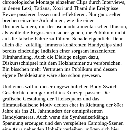
chronologische Montage einzelner Clips durch Interviews,
in denen Lexi, Tatiana, Xoxi und Thami die Ereignisse
Revue passieren lassen und reflektieren. Nur ganz selten
brechen einzelne Aufnahmen, wie die einer
Drohnenkamera, mit der pseudodokumentarischen Illusion,
als wolle die Regisseurin sicher gehen, ihr Publikum nicht
auf die falsche Fährte zu führen. Schade eigentlich. Denn
allein die „zufällig“ immens kohärenten Handyclips sind
bereits eindeutige Indizien einer sorgsam inszenierten
Filmhandlung. Auch die Dialoge neigen dazu,
Diskursschnipsel mit dem Holzhammer zu verabreichen.
Ein bisschen mehr Vertrauen ins Publikum und dessen
eigene Denkleistung wäre also schön gewesen.
Und eines will in dieser ungewöhnlichen Body-Switch-
Geschichte dann gar nicht ins Konzept passen: Die
grafische Gestaltung der Titelsequenz und das
filmmusikalische Motiv deuten eher in Richtung der 80er
Jahre als ins 21. Jahrhundert der omnipräsenten
Handykameras. Auch wenn die Synthesizerklänge
Spannung erzeugen und den verspielten Camping-Szenen
eine Aura nahenden Unheils verleihen, mögen sich hier