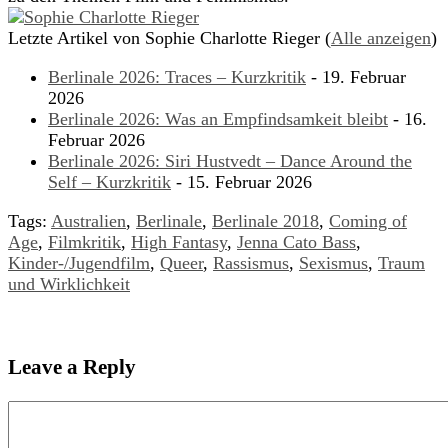
Letzte Artikel von Sophie Charlotte Rieger
(
Alle anzeigen
)
Berlinale 2026: Traces – Kurzkritik
- 19. Februar
2026
Berlinale 2026: Was an Empfindsamkeit bleibt
- 16.
Februar 2026
Berlinale 2026: Siri Hustvedt – Dance Around the
Self – Kurzkritik
- 15. Februar 2026
Tags:
Australien
,
Berlinale
,
Berlinale 2018
,
Coming of
Age
,
Filmkritik
,
High Fantasy
,
Jenna Cato Bass
,
Kinder-/Jugendfilm
,
Queer
,
Rassismus
,
Sexismus
,
Traum
und Wirklichkeit
Leave a Reply