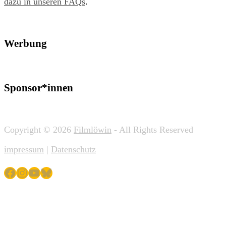
dazu in unseren FAQs
.
Werbung
Sponsor*innen
Copyright © 2026
Filmlöwin
- All Rights Reserved
impressum
|
Datenschutz
Facebook
Instagram
YouTube
Bluesky