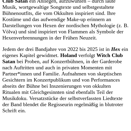
Club Satan
ein Anliegen, aufzuwühlen – durch laute
Musik, wortgewaltige Songtexte und selbstgestaltete
Bühnenoutfits, die vom Okkulten inspiriert sind. Ihre
Kostüme und das aufwendige Make-up erinnern an
Darstellungen von Hexen der nordischen Mythologie (z. B.
Völva) und sind inspiriert von Flammen als Symbole der
Hexenverbrennungen in der Frühen Neuzeit.
Jedem der drei Bandjahre von 2022 bis 2025 ist in
Hex
ein
eigenes Kapitel gewidmet.
Holand
verfolgt
Witch Club
Satan
bei Proben, auf Konzertbühnen, in der Garderobe
nach Auftritten und auch in privaten Momenten mit
Partner*innen und Familie. Aufnahmen von skeptischen
Gesichtern im Konzertpublikum und von Performances
abseits der Bühne bei Inszenierungen von okkulten
Ritualen mit Gleichgesinnten sind ebenfalls Teil der
Musikdoku. Versatzstücke der selbstverfassten Liedtexte
der Band blendet die Regisseurin regelmäßig in blutroter
Schrift ein.