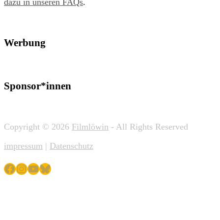
dazu in unseren FAQs
.
Werbung
Sponsor*innen
Copyright © 2026
Filmlöwin
- All Rights Reserved
impressum
|
Datenschutz
Facebook
Instagram
YouTube
Bluesky