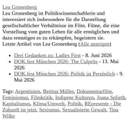
Lea Gronenberg
Lea Gronenberg ist Politikwissenschaftlerin und
interessiert sich insbesondere für die Darstellung
gesellschaftlicher Verhältnisse im Film. Filme, die eine
Vorstellung vom guten Leben für alle ermöglichen und
dazu ermutigen es zu erkämpfen, begeistern sie.
Letzte Artikel von Lea Gronenberg
(
Alle anzeigen
)
Drei Gedanken zu: Ladies First
- 8. Juni 2026
DOK.fest München 2026: The Culprits
- 13. Mai
2026
DOK.fest München 2026: Politik ist Persönlich
- 9.
Mai 2026
Tags:
Argentinien
,
Bettina Müller
,
Dokumentarfilm
,
Feminismus
,
Filmkritik
,
Indigene Kulturen
,
Joana Splieth
,
Kapitalismus
,
Klima/Umwelt
,
Politik
,
REpresente - Die
Zukunft ist jetzt
,
Sexismus
,
Sexualisierte Gewalt
,
Tina
Wilke