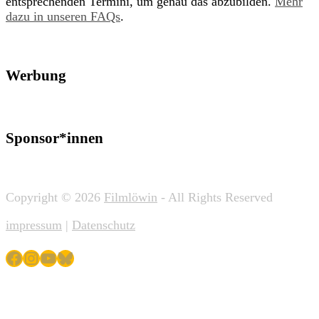
entsprechenden Termini, um genau das abzubilden.
Mehr
dazu in unseren FAQs
.
Werbung
Sponsor*innen
Copyright © 2026
Filmlöwin
- All Rights Reserved
impressum
|
Datenschutz
Facebook
Instagram
YouTube
Bluesky