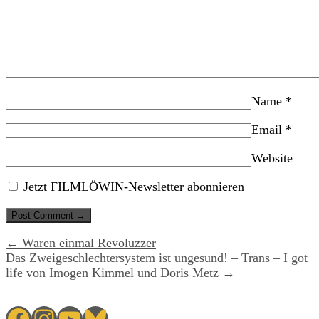
Name
*
Email
*
Website
Jetzt FILMLÖWIN-Newsletter abonnieren
← Waren einmal Revoluzzer
Das Zweigeschlechtersystem ist ungesund! – Trans – I got
life von Imogen Kimmel und Doris Metz →
Facebook
Instagram
YouTube
Bluesky