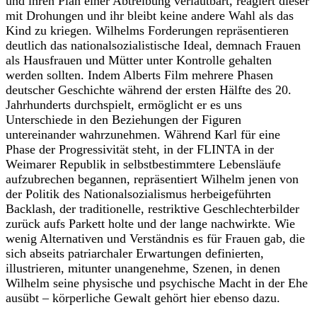
und ihren Plan einer Abtreibung verlautbart, reagiert dieser
mit Drohungen und ihr bleibt keine andere Wahl als das
Kind zu kriegen. Wilhelms Forderungen repräsentieren
deutlich das nationalsozialistische Ideal, demnach Frauen
als Hausfrauen und Mütter unter Kontrolle gehalten
werden sollten. Indem Alberts Film mehrere Phasen
deutscher Geschichte während der ersten Hälfte des 20.
Jahrhunderts durchspielt, ermöglicht er es uns
Unterschiede in den Beziehungen der Figuren
untereinander wahrzunehmen. Während Karl für eine
Phase der Progressivität steht, in der FLINTA in der
Weimarer Republik in selbstbestimmtere Lebensläufe
aufzubrechen begannen, repräsentiert Wilhelm jenen von
der Politik des Nationalsozialismus herbeigeführten
Backlash, der traditionelle, restriktive Geschlechterbilder
zurück aufs Parkett holte und der lange nachwirkte. Wie
wenig Alternativen und Verständnis es für Frauen gab, die
sich abseits patriarchaler Erwartungen definierten,
illustrieren, mitunter unangenehme, Szenen, in denen
Wilhelm seine physische und psychische Macht in der Ehe
ausübt – körperliche Gewalt gehört hier ebenso dazu.