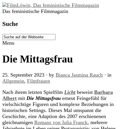
Das feministische Filmmagazin
Suche
Menu
Die Mittagsfrau
25. September 2023
· by
Bianca Jasmina Rauch
· in
Allgemein
,
Filmfrauen
Nach ihrem letzten Spielfilm
Licht
beweist
Barbara
Albert
mit
Die Mittagsfrau
erneut Feingefühl für
vielschichtige Figuren und komplexe Beziehungen in
historischen Settings. Dieses Mal umspannt die
Geschichte, eine Adaption des 2007 erschienenen
gleichnamigen
Romans von Julia Franck
, mehrere
Jahrzehnte im Leben seiner Protagonistin: von Helene