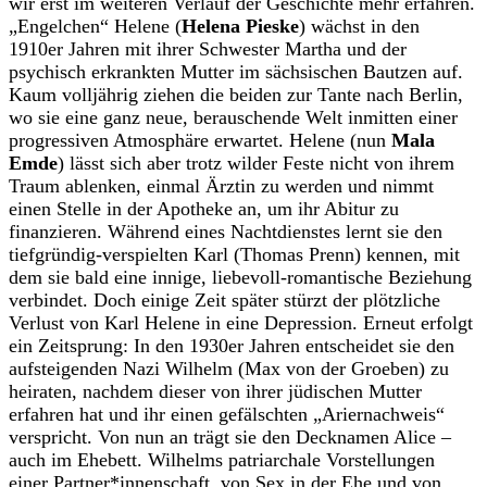
wir erst im weiteren Verlauf der Geschichte mehr erfahren.
„Engelchen“ Helene (
Helena Pieske
) wächst in den
1910er Jahren mit ihrer Schwester Martha und der
psychisch erkrankten Mutter im sächsischen Bautzen auf.
Kaum volljährig ziehen die beiden zur Tante nach Berlin,
wo sie eine ganz neue, berauschende Welt inmitten einer
progressiven Atmosphäre erwartet. Helene (nun
Mala
Emde
) lässt sich aber trotz wilder Feste nicht von ihrem
Traum ablenken, einmal Ärztin zu werden und nimmt
einen Stelle in der Apotheke an, um ihr Abitur zu
finanzieren. Während eines Nachtdienstes lernt sie den
tiefgründig-verspielten Karl (Thomas Prenn) kennen, mit
dem sie bald eine innige, liebevoll-romantische Beziehung
verbindet. Doch einige Zeit später stürzt der plötzliche
Verlust von Karl Helene in eine Depression. Erneut erfolgt
ein Zeitsprung: In den 1930er Jahren entscheidet sie den
aufsteigenden Nazi Wilhelm (Max von der Groeben) zu
heiraten, nachdem dieser von ihrer jüdischen Mutter
erfahren hat und ihr einen gefälschten „Ariernachweis“
verspricht. Von nun an trägt sie den Decknamen Alice –
auch im Ehebett. Wilhelms patriarchale Vorstellungen
einer Partner*innenschaft, von Sex in der Ehe und von