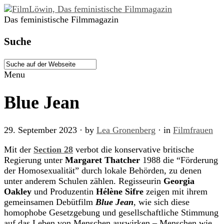
Das feministische Filmmagazin
Suche
Menu
Blue Jean
29. September 2023
· by
Lea Gronenberg
· in
Filmfrauen
Mit der
Section 28
verbot die konservative britische
Regierung unter
Margaret Thatcher
1988 die “Förderung
der Homosexualität” durch lokale Behörden, zu denen
unter anderem Schulen zählen. Regisseurin
Georgia
Oakley
und Produzentin
Hélène Sifre
zeigen mit ihrem
gemeinsamen Debütfilm
Blue Jean
, wie sich diese
homophobe Gesetzgebung und gesellschaftliche Stimmung
auf das Leben von Menschen auswirken – Menschen wie