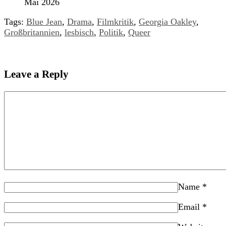
Mai 2026
Tags:
Blue Jean
,
Drama
,
Filmkritik
,
Georgia Oakley
,
Großbritannien
,
lesbisch
,
Politik
,
Queer
Leave a Reply
Name
*
Email
*