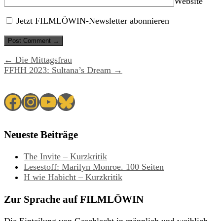
Website
Jetzt FILMLÖWIN-Newsletter abonnieren
← Die Mittagsfrau
FFHH 2023: Sultana’s Dream →
Facebook
Instagram
YouTube
Bluesky
Neueste Beiträge
The Invite – Kurzkritik
Lesestoff: Marilyn Monroe. 100 Seiten
H wie Habicht – Kurzkritik
Zur Sprache auf FILMLÖWIN
Die Einteilung von Geschlecht in männlich und weiblich