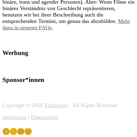
binäre, trans und agender Personen). Aber: Wenn Filme ein
binäres Verständnis von Geschlecht repräsentieren,
benutzen wir bei ihrer Beschreibung auch die
entsprechenden Termini, um genau das abzubilden.
Mehr
dazu in unseren FAQs
.
Werbung
Sponsor*innen
Copyright © 2026
Filmlöwin
- All Rights Reserved
impressum
|
Datenschutz
Facebook
Instagram
YouTube
Bluesky