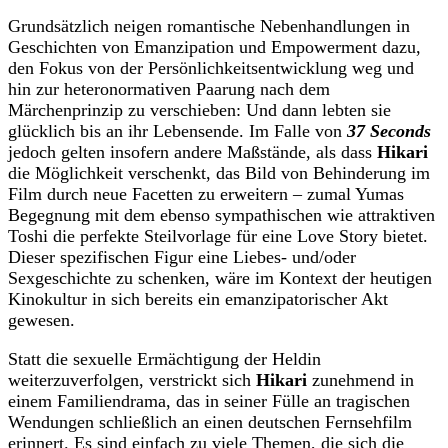
Grundsätzlich neigen romantische Nebenhandlungen in
Geschichten von Emanzipation und Empowerment dazu,
den Fokus von der Persönlichkeitsentwicklung weg und
hin zur heteronormativen Paarung nach dem
Märchenprinzip zu verschieben: Und dann lebten sie
glücklich bis an ihr Lebensende. Im Falle von
37 Seconds
jedoch gelten insofern andere Maßstände, als dass
Hikari
die Möglichkeit verschenkt, das Bild von Behinderung im
Film durch neue Facetten zu erweitern – zumal Yumas
Begegnung mit dem ebenso sympathischen wie attraktiven
Toshi die perfekte Steilvorlage für eine Love Story bietet.
Dieser spezifischen Figur eine Liebes- und/oder
Sexgeschichte zu schenken, wäre im Kontext der heutigen
Kinokultur in sich bereits ein emanzipatorischer Akt
gewesen.
Statt die sexuelle Ermächtigung der Heldin
weiterzuverfolgen, verstrickt sich
Hikari
zunehmend in
einem Familiendrama, das in seiner Fülle an tragischen
Wendungen schließlich an einen deutschen Fernsehfilm
erinnert. Es sind einfach zu viele Themen, die sich die