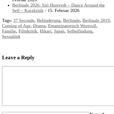
Berlinale 2026: Siri Hustvedt – Dance Around the
Self – Kurzkritik
- 15. Februar 2026
Tags:
37 Seconds
,
Behinderung
,
Berlinale
,
Berlinale 2019
,
Coming of Age
,
Drama
,
Emanzipatorisch Wertvoll
,
Familie
,
Filmkritik
,
Hikari
,
Japan
,
Selbstfindung
,
Sexualität
Leave a Reply