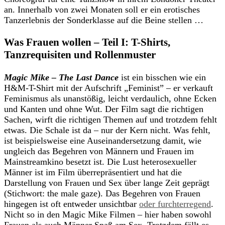
an. Innerhalb von zwei Monaten soll er ein erotisches
Tanzerlebnis der Sonderklasse auf die Beine stellen …
Was Frauen wollen – Teil I: T-Shirts,
Tanzrequisiten und Rollenmuster
Magic Mike – The Last Dance
ist ein bisschen wie ein
H&M-T-Shirt mit der Aufschrift „Feminist” – er verkauft
Feminismus als unanstößig, leicht verdaulich, ohne Ecken
und Kanten und ohne Wut. Der Film sagt die richtigen
Sachen, wirft die richtigen Themen auf und trotzdem fehlt
etwas. Die Schale ist da – nur der Kern nicht. Was fehlt,
ist beispielsweise eine Auseinandersetzung damit, wie
ungleich das Begehren von Männern und Frauen im
Mainstreamkino besetzt ist. Die Lust heterosexueller
Männer ist im Film überrepräsentiert und hat die
Darstellung von Frauen und Sex über lange Zeit geprägt
(Stichwort: the male gaze). Das Begehren von Frauen
hingegen ist oft entweder unsichtbar
oder furchterregend
.
Nicht so in den Magic Mike Filmen – hier haben sowohl
Frauen als auch Männer Spaß am Sex. Trotzdem fällt es