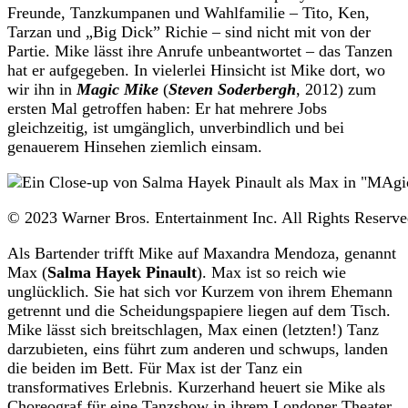
Freunde, Tanzkumpanen und Wahlfamilie – Tito, Ken,
Tarzan und „Big Dick” Richie – sind nicht mit von der
Partie. Mike lässt ihre Anrufe unbeantwortet – das Tanzen
hat er aufgegeben. In vielerlei Hinsicht ist Mike dort, wo
wir ihn in
Magic Mike
(
Steven Soderbergh
, 2012) zum
ersten Mal getroffen haben: Er hat mehrere Jobs
gleichzeitig, ist umgänglich, unverbindlich und bei
genauerem Hinsehen ziemlich einsam.
© 2023 Warner Bros. Entertainment Inc. All Rights Reserved
Als Bartender trifft Mike auf Maxandra Mendoza, genannt
Max (
Salma Hayek Pinault
). Max ist so reich wie
unglücklich. Sie hat sich vor Kurzem von ihrem Ehemann
getrennt und die Scheidungspapiere liegen auf dem Tisch.
Mike lässt sich breitschlagen, Max einen (letzten!) Tanz
darzubieten, eins führt zum anderen und schwups, landen
die beiden im Bett. Für Max ist der Tanz ein
transformatives Erlebnis. Kurzerhand heuert sie Mike als
Choreograf für eine Tanzshow in ihrem Londoner Theater