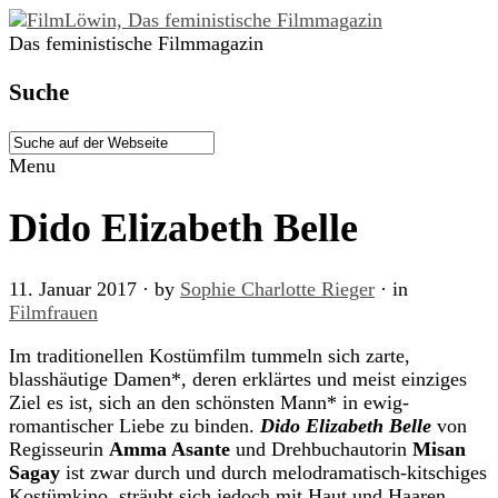
Das feministische Filmmagazin
Suche
Menu
Dido Elizabeth Belle
11. Januar 2017
· by
Sophie Charlotte Rieger
· in
Filmfrauen
Im traditionellen Kostümfilm tummeln sich zarte,
blasshäutige Damen*, deren erklärtes und meist einziges
Ziel es ist, sich an den schönsten Mann* in ewig-
romantischer Liebe zu binden.
Dido Elizabeth Belle
von
Regisseurin
Amma Asante
und Drehbuchautorin
Misan
Sagay
ist zwar durch und durch melodramatisch-kitschiges
Kostümkino, sträubt sich jedoch mit Haut und Haaren