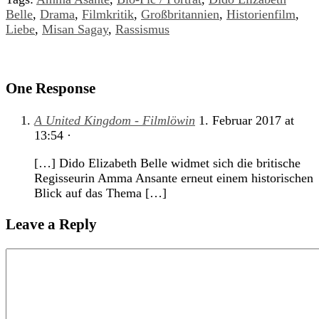
Belle
,
Drama
,
Filmkritik
,
Großbritannien
,
Historienfilm
,
Liebe
,
Misan Sagay
,
Rassismus
One Response
A United Kingdom - Filmlöwin
1. Februar 2017
at
13:54
·
[…] Dido Elizabeth Belle widmet sich die britische
Regisseurin Amma Ansante erneut einem historischen
Blick auf das Thema […]
Leave a Reply