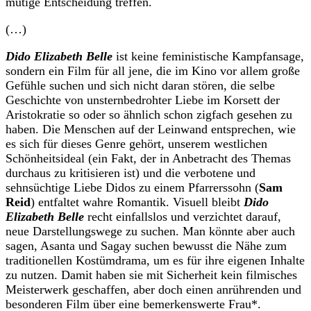
mutige Entscheidung treffen.
(…)
Dido Elizabeth Belle
ist keine feministische Kampfansage,
sondern ein Film für all jene, die im Kino vor allem große
Gefühle suchen und sich nicht daran stören, die selbe
Geschichte von unsternbedrohter Liebe im Korsett der
Aristokratie so oder so ähnlich schon zigfach gesehen zu
haben. Die Menschen auf der Leinwand entsprechen, wie
es sich für dieses Genre gehört, unserem westlichen
Schönheitsideal (ein Fakt, der in Anbetracht des Themas
durchaus zu kritisieren ist) und die verbotene und
sehnsüchtige Liebe Didos zu einem Pfarrerssohn (
Sam
Reid
) entfaltet wahre Romantik. Visuell bleibt
Dido
Elizabeth Belle
recht einfallslos und verzichtet darauf,
neue Darstellungswege zu suchen. Man könnte aber auch
sagen, Asanta und Sagay suchen bewusst die Nähe zum
traditionellen Kostümdrama, um es für ihre eigenen Inhalte
zu nutzen. Damit haben sie mit Sicherheit kein filmisches
Meisterwerk geschaffen, aber doch einen anrührenden und
besonderen Film über eine bemerkenswerte Frau*.