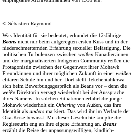
einprägsame Archivaufnahmen von 1990 ein.
© Sébastien Raymond
Was Identität für sie bedeutet, erkundet die 12-Jährige
Beans
nicht nur beim aufgeregten ersten Kuss und in der
niederschmetternden Erfahrung sexueller Belästigung. Die
politischen Turbulenzen zwischen
weißen
Kanadier:innen
und der marginalisierten Indigenen Community reißen die
Protagonistin zwischen der Gegenwart ihrer Mohawk
Freund:innen und ihrer möglichen Zukunft in einer
weißen
elitären Schule hin und her. Dort stellt Tekehentahkhwa
sich beim Bewerbungsgespräch als Beans vor – denn die
weiße
Direktorin versagt wiederholt bei der Aussprache
ihres Namens. In solchen Situationen erfährt die junge
Mohawk wiederholt ein
Othering
von Außen, das ihre
Identität als
anders
markiert. Das wird ihr im Verlaufe der
Oka-Krise bewusst. Mit dieser Geschichte knüpfte die
Regisseurin eng an ihre eigene Erfahrung an.
Beans
erzählt die Reise der anpassungswilligen, kindlich-