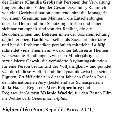
des Heimes
(Claudia Grob)
mit Personen der Verwaltung
fungiert als roter Faden der Gesamterzählung. Räumlich
wie eine Gerichtssituation anmutend, sitzt die Managerin
vor einem Gremium aus Männern, die Entscheidungen
über das Heim und ihre Schützlinge treffen und dabei
sichtbar entkoppelt sind von der Realität, die die
Bewohner:innen und Betreuer:innen der Sozialeinrichtung
täglich erleben.
Baillif
war selbst als Sozialarbeiter tätig
und hat die Problematiken persönlich miterlebt.
La Mif
schneidet viele Themen an – darunter tabuisierte Themen
wie sexuelle Handlungen zwischen Minderjährigen,
sexualisierte Gewalt, die veränderte Asylantragssituation
für eine Person bei Eintritt der Volljährigkeit – und punktet
v.a. durch diese Vielfalt und die Dynamik zwischen seinen
Figuren.
La Mif
erhielt in diesem Jahr den Großen Preis
der Internationalen Jury (bestehend aus Schauspielerin
Jella Haase
, Regisseur
Mees Peijnenburg
und
Regisseurin/Autorin
Melanie Waelde
) für den Besten Film
im Wettbewerb
Generation 14plus.
Fighter
(
Jéro Yun
, Republik Korea 2021)