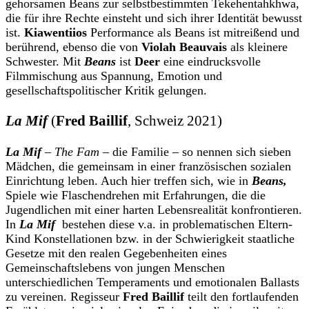
gehorsamen Beans zur selbstbestimmten Tekehentahkhwa,
die für ihre Rechte einsteht und sich ihrer Identität bewusst
ist.
Kiawentiios
Performance als Beans ist mitreißend und
berührend, ebenso die von
Violah Beauvais
als kleinere
Schwester. Mit
Beans
ist
Deer
eine eindrucksvolle
Filmmischung aus Spannung, Emotion und
gesellschaftspolitischer Kritik gelungen.
La Mif
(
Fred Baillif
, Schweiz 2021)
La Mif
–
The Fam
– die Familie – so nennen sich sieben
Mädchen, die gemeinsam in einer französischen sozialen
Einrichtung leben. Auch hier treffen sich, wie in
Beans,
Spiele wie Flaschendrehen mit Erfahrungen, die die
Jugendlichen mit einer harten Lebensrealität konfrontieren.
In
La Mif
bestehen diese v.a. in problematischen Eltern-
Kind Konstellationen bzw. in der Schwierigkeit staatliche
Gesetze mit den realen Gegebenheiten eines
Gemeinschaftslebens von jungen Menschen
unterschiedlichen Temperaments und emotionalen Ballasts
zu vereinen. Regisseur
Fred Baillif
teilt den fortlaufenden