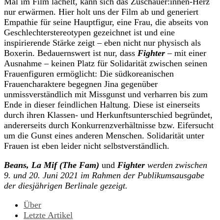
Mal im Film lächelt, kann sich das Zuschauer:innen-Herz
nur erwärmen. Hier holt uns der Film ab und generiert
Empathie für seine Hauptfigur, eine Frau, die abseits von
Geschlechterstereotypen gezeichnet ist und eine
inspirierende Stärke zeigt – eben nicht nur physisch als
Boxerin. Bedauernswert ist nur, dass
Fighter
– mit einer
Ausnahme – keinen Platz für Solidarität zwischen seinen
Frauenfiguren ermöglicht: Die südkoreanischen
Frauencharaktere begegnen Jina gegenüber
unmissverständlich mit Missgunst und verharren bis zum
Ende in dieser feindlichen Haltung. Diese ist einerseits
durch ihren Klassen- und Herkunftsunterschied begründet,
andererseits durch Konkurrenzverhältnisse bzw. Eifersucht
um die Gunst eines anderen Menschen. Solidarität unter
Frauen ist eben leider nicht selbstverständlich.
Beans, La Mif (The Fam)
und
Fighter
werden zwischen
9. und 20. Juni 2021 im Rahmen der Publikumsausgabe
der diesjährigen Berlinale gezeigt.
Über
Letzte Artikel