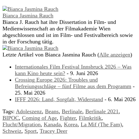
Bianca Jasmina Rauch
Bianca J. Rauch hat ihre Dissertation in Film- und
Medienwissenschaft an der Filmakademie Wien
abgeschlossen und ist im Film- und Festivalbereich sowie
in der Forschung tätig.
Letzte Artikel von Bianca Jasmina Rauch
(
Alle anzeigen
)
Internationales Film Festival Innsbruck 2026 – Was
kann Kino heute sein?
- 9. Juni 2026
Crossing Europe 2026: Troubles und
Befreiungsschläge – fünf Filme aus dem Programm
-
25. Mai 2026
IFFF 2026: Land, Sorgfalt, Widerstand
- 6. Mai 2026
Tags:
Adoleszenz
,
Beans
,
Berlinale
,
Berlinale 2021
,
BIPOC
,
Coming of Age
,
Fighter
,
Filmkritik
,
Flucht/Migration
,
Kanada
,
Korea
,
La Mif (The Fam)
,
Schweiz
,
Sport
,
Tracey Deer