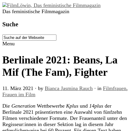
Das feministische Filmmagazin
Suche
Menu
Berlinale 2021: Beans, La
Mif (The Fam), Fighter
11. März 2021
· by
Bianca Jasmina Rauch
· in
Filmfrauen
,
Frauen im Film
Die
Generation
Wettbewerbe
Kplus
und
14plus
der
Berlinale 2021 präsentierten eine Auswahl von fünfzehn
Filmen verschiedener Formate. Der Frauenanteil unter den
Regisseur:innen in dieser Sektion lag in diesem Jahr
erfreulicherweise bei 60 Prozent. Für diesen Text haben