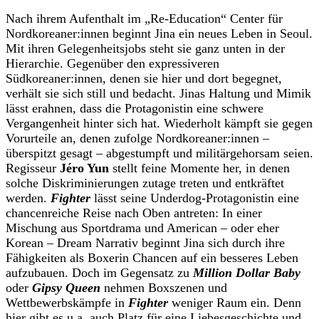
Nach ihrem Aufenthalt im „Re-Education“ Center für
Nordkoreaner:innen beginnt Jina ein neues Leben in Seoul.
Mit ihren Gelegenheitsjobs steht sie ganz unten in der
Hierarchie. Gegenüber den expressiveren
Südkoreaner:innen, denen sie hier und dort begegnet,
verhält sie sich still und bedacht. Jinas Haltung und Mimik
lässt erahnen, dass die Protagonistin eine schwere
Vergangenheit hinter sich hat. Wiederholt kämpft sie gegen
Vorurteile an, denen zufolge Nordkoreaner:innen –
überspitzt gesagt – abgestumpft und militärgehorsam seien.
Regisseur
Jéro Yun
stellt feine Momente her, in denen
solche Diskriminierungen zutage treten und entkräftet
werden.
Fighter
lässt seine Underdog-Protagonistin eine
chancenreiche Reise nach Oben antreten: In einer
Mischung aus Sportdrama und American – oder eher
Korean – Dream Narrativ beginnt Jina sich durch ihre
Fähigkeiten als Boxerin Chancen auf ein besseres Leben
aufzubauen. Doch im Gegensatz zu
Million Dollar Baby
oder
Gipsy Queen
nehmen Boxszenen und
Wettbewerbskämpfe in
Fighter
weniger Raum ein. Denn
hier gibt es u.a. auch Platz für eine Liebesgeschichte und