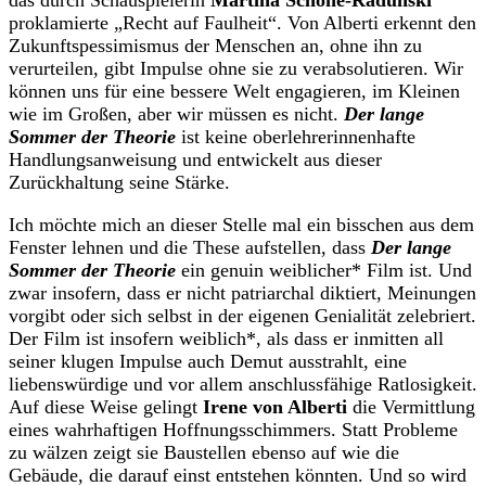
das durch Schauspielerin
Martina Schöne-Radunski
proklamierte „Recht auf Faulheit“. Von Alberti erkennt den
Zukunftspessimismus der Menschen an, ohne ihn zu
verurteilen, gibt Impulse ohne sie zu verabsolutieren. Wir
können uns für eine bessere Welt engagieren, im Kleinen
wie im Großen, aber wir müssen es nicht.
Der lange
Sommer der Theorie
ist keine oberlehrerinnenhafte
Handlungsanweisung und entwickelt aus dieser
Zurückhaltung seine Stärke.
Ich möchte mich an dieser Stelle mal ein bisschen aus dem
Fenster lehnen und die These aufstellen, dass
Der lange
Sommer der Theorie
ein genuin weiblicher* Film ist. Und
zwar insofern, dass er nicht patriarchal diktiert, Meinungen
vorgibt oder sich selbst in der eigenen Genialität zelebriert.
Der Film ist insofern weiblich*, als dass er inmitten all
seiner klugen Impulse auch Demut ausstrahlt, eine
liebenswürdige und vor allem anschlussfähige Ratlosigkeit.
Auf diese Weise gelingt
Irene von Alberti
die Vermittlung
eines wahrhaftigen Hoffnungsschimmers. Statt Probleme
zu wälzen zeigt sie Baustellen ebenso auf wie die
Gebäude, die darauf einst entstehen könnten. Und so wird