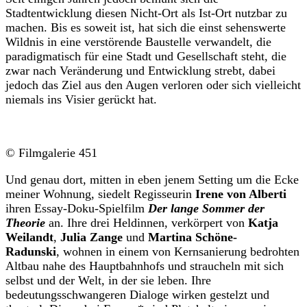
Stadtentwicklung diesen Nicht-Ort als Ist-Ort nutzbar zu
machen. Bis es soweit ist, hat sich die einst sehenswerte
Wildnis in eine verstörende Baustelle verwandelt, die
paradigmatisch für eine Stadt und Gesellschaft steht, die
zwar nach Veränderung und Entwicklung strebt, dabei
jedoch das Ziel aus den Augen verloren oder sich vielleicht
niemals ins Visier gerückt hat.
© Filmgalerie 451
Und genau dort, mitten in eben jenem Setting um die Ecke
meiner Wohnung, siedelt Regisseurin
Irene von Alberti
ihren Essay-Doku-Spielfilm
Der lange Sommer der
Theorie
an. Ihre drei Heldinnen, verkörpert von
Katja
Weilandt
,
Julia Zange
und
M
artina Schöne-
Radunski
,
wohnen in einem von Kernsanierung bedrohten
Altbau nahe des Hauptbahnhofs und straucheln mit sich
selbst und der Welt, in der sie leben. Ihre
bedeutungsschwangeren Dialoge wirken gestelzt und