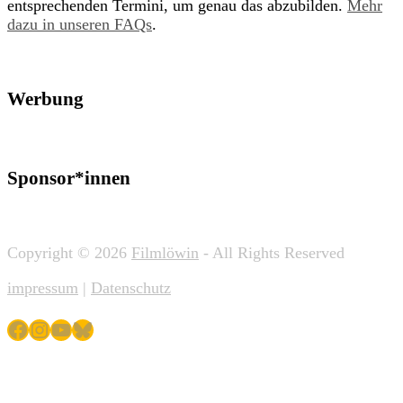
entsprechenden Termini, um genau das abzubilden.
Mehr
dazu in unseren FAQs
.
Werbung
Sponsor*innen
Copyright © 2026
Filmlöwin
- All Rights Reserved
impressum
|
Datenschutz
Facebook
Instagram
YouTube
Bluesky