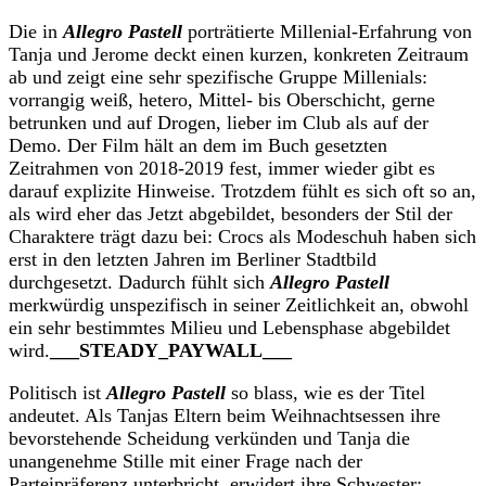
Die in
Allegro Pastell
porträtierte Millenial-Erfahrung von
Tanja und Jerome deckt einen kurzen, konkreten Zeitraum
ab und zeigt eine sehr spezifische Gruppe Millenials:
vorrangig weiß, hetero, Mittel- bis Oberschicht, gerne
betrunken und auf Drogen, lieber im Club als auf der
Demo. Der Film hält an dem im Buch gesetzten
Zeitrahmen von 2018-2019 fest, immer wieder gibt es
darauf explizite Hinweise. Trotzdem fühlt es sich oft so an,
als wird eher das Jetzt abgebildet, besonders der Stil der
Charaktere trägt dazu bei: Crocs als Modeschuh haben sich
erst in den letzten Jahren im Berliner Stadtbild
durchgesetzt. Dadurch fühlt sich
Allegro Pastell
merkwürdig unspezifisch in seiner Zeitlichkeit an, obwohl
ein sehr bestimmtes Milieu und Lebensphase abgebildet
wird.
___STEADY_PAYWALL___
Politisch ist
Allegro Pastell
so blass, wie es der Titel
andeutet. Als Tanjas Eltern beim Weihnachtsessen ihre
bevorstehende Scheidung verkünden und Tanja die
unangenehme Stille mit einer Frage nach der
Parteipräferenz unterbricht, erwidert ihre Schwester: