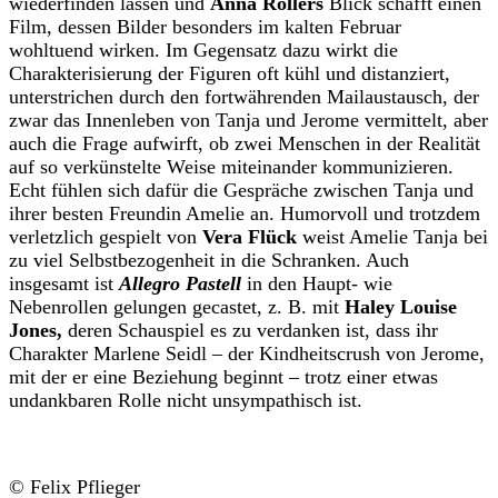
wiederfinden lassen und
Anna Rollers
Blick schafft einen
Film, dessen Bilder besonders im kalten Februar
wohltuend wirken. Im Gegensatz dazu wirkt die
Charakterisierung der Figuren oft kühl und distanziert,
unterstrichen durch den fortwährenden Mailaustausch, der
zwar das Innenleben von Tanja und Jerome vermittelt, aber
auch die Frage aufwirft, ob zwei Menschen in der Realität
auf so verkünstelte Weise miteinander kommunizieren.
Echt fühlen sich dafür die Gespräche zwischen Tanja und
ihrer besten Freundin Amelie an. Humorvoll und trotzdem
verletzlich gespielt von
Vera Flück
weist Amelie Tanja bei
zu viel Selbstbezogenheit in die Schranken. Auch
insgesamt ist
Allegro Pastell
in den Haupt- wie
Nebenrollen gelungen gecastet, z. B. mit
Haley Louise
Jones,
deren Schauspiel es zu verdanken ist, dass ihr
Charakter Marlene Seidl – der Kindheitscrush von Jerome,
mit der er eine Beziehung beginnt – trotz einer etwas
undankbaren Rolle nicht unsympathisch ist.
© Felix Pflieger