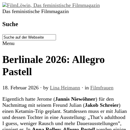
Das feministische Filmmagazin
Suche
Menu
Berlinale 2026: Allegro
Pastell
18. Februar 2026
· by
Lina Heimann
· in
Filmfrauen
Eigentlich hatte Jerome (
Jannis Niewöhner
) für den
Nachmittag mit seinem Freund Julian (
Jakob Schreier
)
einen Ketamin-Trip geplant. Stattdessen muss er mit Julian
und dessen Tochter in eine Ausstellung: „That’s adulthood
I guess, weniger Rausch und mehr Dauerausstellungen”,
sinniert er. In
Anna Roller
s
Allegro Pastell
werden einige