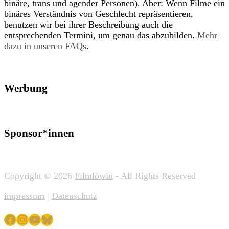
binäre, trans und agender Personen). Aber: Wenn Filme ein
binäres Verständnis von Geschlecht repräsentieren,
benutzen wir bei ihrer Beschreibung auch die
entsprechenden Termini, um genau das abzubilden.
Mehr
dazu in unseren FAQs
.
Werbung
Sponsor*innen
Copyright © 2026
Filmlöwin
- All Rights Reserved
impressum
|
Datenschutz
Facebook
Instagram
YouTube
Bluesky