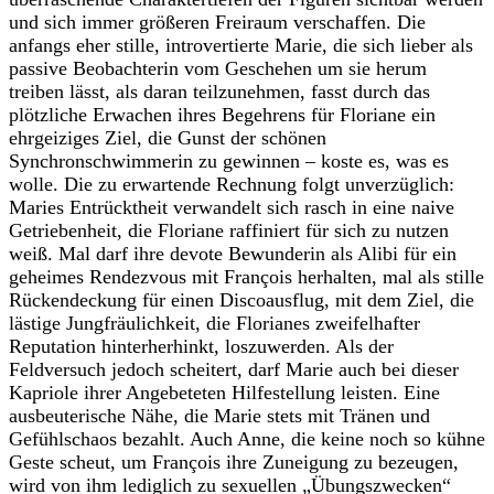
und sich immer größeren Freiraum verschaffen. Die
anfangs eher stille, introvertierte Marie, die sich lieber als
passive Beobachterin vom Geschehen um sie herum
treiben lässt, als daran teilzunehmen, fasst durch das
plötzliche Erwachen ihres Begehrens für Floriane ein
ehrgeiziges Ziel, die Gunst der schönen
Synchronschwimmerin zu gewinnen – koste es, was es
wolle. Die zu erwartende Rechnung folgt unverzüglich:
Maries Entrücktheit verwandelt sich rasch in eine naive
Getriebenheit, die Floriane raffiniert für sich zu nutzen
weiß. Mal darf ihre devote Bewunderin als Alibi für ein
geheimes Rendezvous mit François herhalten, mal als stille
Rückendeckung für einen Discoausflug, mit dem Ziel, die
lästige Jungfräulichkeit, die Florianes zweifelhafter
Reputation hinterherhinkt, loszuwerden. Als der
Feldversuch jedoch scheitert, darf Marie auch bei dieser
Kapriole ihrer Angebeteten Hilfestellung leisten. Eine
ausbeuterische Nähe, die Marie stets mit Tränen und
Gefühlschaos bezahlt. Auch Anne, die keine noch so kühne
Geste scheut, um François ihre Zuneigung zu bezeugen,
wird von ihm lediglich zu sexuellen „Übungszwecken“