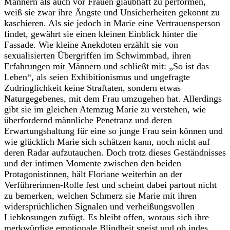
Männern als auch vor Frauen glaubhaft zu performen,
weiß sie zwar ihre Ängste und Unsicherheiten gekonnt zu
kaschieren. Als sie jedoch in Marie eine Vertrauensperson
findet, gewährt sie einen kleinen Einblick hinter die
Fassade. Wie kleine Anekdoten erzählt sie von
sexualisierten Übergriffen im Schwimmbad, ihren
Erfahrungen mit Männern und schließt mit: „So ist das
Leben“, als seien Exhibitionismus und ungefragte
Zudringlichkeit keine Straftaten, sondern etwas
Naturgegebenes, mit dem Frau umzugehen hat. Allerdings
gibt sie im gleichen Atemzug Marie zu verstehen, wie
überfordernd männliche Penetranz und deren
Erwartungshaltung für eine so junge Frau sein können und
wie glücklich Marie sich schätzen kann, noch nicht auf
deren Radar aufzutauchen. Doch trotz dieses Geständnisses
und der intimen Momente zwischen den beiden
Protagonistinnen, hält Floriane weiterhin an der
Verführerinnen-Rolle fest und scheint dabei partout nicht
zu bemerken, welchen Schmerz sie Marie mit ihren
widersprüchlichen Signalen und verheißungsvollen
Liebkosungen zufügt. Es bleibt offen, woraus sich ihre
merkwürdige emotionale Blindheit speist und ob indes