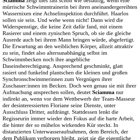
Sciamma
zeigt dies fast schon wie beiläufig, wenn eine
mürrische Schwimmtrainerin bei ihren aneinandergereihten
Wassernixen eine Achselinspektion durchführt. Haarlos
sollen sie sein. Und wehe wenn nicht! Dann wird die
Widerspenstige, die keine Zeit dafür fand, mit einem
Rasierer und einem zynischen Spruch, ob sie die gleiche
Ausrede auch bei ihrem Mann bringen würde, abgefertigt.
Die Erwartung an den weiblichen Körper, allzeit attraktiv
zu sein, findet also altersunabhängig selbst im
Schwimmbecken noch ihre angebliche
Daseinsberechtigung. Ansprechend geschminkt, glatt
rasiert und funkelnd plantschen die kleinen und großen
Synchronschwimmerinnen zum Vergnügen ihrer
Zuschauer:innen im Becken. Doch wen genau sie mit ihrer
Aufmachung ansprechen sollen, deutet
Sciamma
nur
indirekt an, wenn vor dem Wettbewerb der Team-Masseur
der desinteressierten Floriane seine Dienste, unter
Ausschluss Dritter, aufdrängt. Stattdessen lenkt die
Regisseurin immer wieder den Fokus auf die harte Arbeit,
die hinter der so mühelos wirkenden Kür steckt. In
distanzierten Unterwasseraufnahmen, dem Bereich, der
dem Publikum verborgen bleibt, zeigt sie die eigentliche