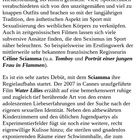
verabschiedeten sich von den unzeitgemäßen und viel zu
knappen Outfits und brachen so mit der langjährigen
Tradition, den ästhetischen Aspekt im Sport mit
Sexualisierung des weiblichen Körpers zu verknüpfen.
Auch in zeitgenössischen Filmen lassen sich viele
subversive Ansätze finden, die den Sexismus im Sport
näher beleuchten. So beispielsweise im Erstlingswerk der
mittlerweile sehr bekannten französischen Regisseurin
Céline Sciamma
(u.a.
Tomboy
und
Porträt einer jungen
Frau in Flammen
).
Es ist ein sehr zartes Debüt, mit dem
Sciamma
ihre
Regielaufbahn startet. Der 2007 in Cannes uraufgeführte
Film
Water Lilies
erzählt auf eine bemerkenswert ruhige
und zugleich tief berührende Art von den ersten
adoleszenten Liebeserfahrungen und der Suche nach der
eigenen sexuellen Identität. Neben den altbewährten
Kinderzimmern und den üblichen Jugendpartys als
Experimentierfelder fügt sie noch eine weitere, recht
eigenwillige Kulisse hinzu; die sterilen und gnadenlos
exponierenden Räume einer Schwimmhalle, die zum