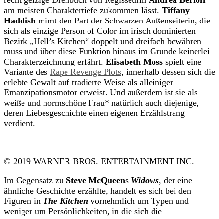
recht geizige Drehbuch von Regisseurin
Andrea Berloff
am meisten Charaktertiefe zukommen lässt.
Tiffany
Haddish
mimt den Part der Schwarzen Außenseiterin, die
sich als einzige Person of Color im irisch dominierten
Bezirk „Hell’s Kitchen“ doppelt und dreifach bewähren
muss und über diese Funktion hinaus im Grunde keinerlei
Charakterzeichnung erfährt.
Elisabeth Moss
spielt eine
Variante des
Rape Revenge Plots
, innerhalb dessen sich die
erlebte Gewalt auf tradierte Weise als alleiniger
Emanzipationsmotor erweist. Und außerdem ist sie als
weiße und normschöne Frau* natürlich auch diejenige,
deren Liebesgeschichte einen eigenen Erzählstrang
verdient.
© 2019 WARNER BROS. ENTERTAINMENT INC.
Im Gegensatz zu
Steve McQueen
s
Widows
, der eine
ähnliche Geschichte erzählte, handelt es sich bei den
Figuren in
The Kitchen
vornehmlich um Typen und
weniger um Persönlichkeiten, in die sich die