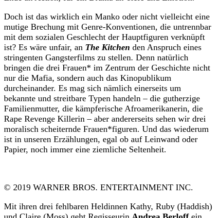
Doch ist das wirklich ein Manko oder nicht vielleicht eine
mutige Brechung mit Genre-Konventionen, die untrennbar
mit dem sozialen Geschlecht der Hauptfiguren verknüpft
ist? Es wäre unfair, an
The Kitchen
den Anspruch eines
stringenten Gangsterfilms zu stellen. Denn natürlich
bringen die drei Frauen* im Zentrum der Geschichte nicht
nur die Mafia, sondern auch das Kinopublikum
durcheinander. Es mag sich nämlich einerseits um
bekannte und streitbare Typen handeln – die gutherzige
Familienmutter, die kämpferische Afroamerikanerin, die
Rape Revenge Killerin – aber andererseits sehen wir drei
moralisch scheiternde Frauen*figuren. Und das wiederum
ist in unseren Erzählungen, egal ob auf Leinwand oder
Papier, noch immer eine ziemliche Seltenheit.
© 2019 WARNER BROS. ENTERTAINMENT INC.
Mit ihren drei fehlbaren Heldinnen Kathy, Ruby (Haddish)
und Claire (Moss) geht Regisseurin
Andrea Berloff
ein