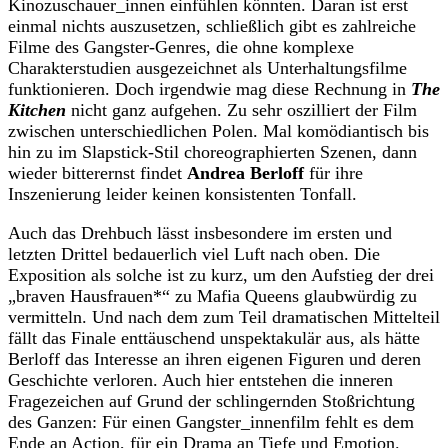
Kinozuschauer_innen einfühlen könnten. Daran ist erst
einmal nichts auszusetzen, schließlich gibt es zahlreiche
Filme des Gangster-Genres, die ohne komplexe
Charakterstudien ausgezeichnet als Unterhaltungsfilme
funktionieren. Doch irgendwie mag diese Rechnung in
The
Kitchen
nicht ganz aufgehen. Zu sehr oszilliert der Film
zwischen unterschiedlichen Polen. Mal komödiantisch bis
hin zu im Slapstick-Stil choreographierten Szenen, dann
wieder bitterernst findet
Andrea Berloff
für ihre
Inszenierung leider keinen konsistenten Tonfall.
Auch das Drehbuch lässt insbesondere im ersten und
letzten Drittel bedauerlich viel Luft nach oben. Die
Exposition als solche ist zu kurz, um den Aufstieg der drei
„braven Hausfrauen*“ zu Mafia Queens glaubwürdig zu
vermitteln. Und nach dem zum Teil dramatischen Mittelteil
fällt das Finale enttäuschend unspektakulär aus, als hätte
Berloff das Interesse an ihren eigenen Figuren und deren
Geschichte verloren. Auch hier entstehen die inneren
Fragezeichen auf Grund der schlingernden Stoßrichtung
des Ganzen: Für einen Gangster_innenfilm fehlt es dem
Ende an Action, für ein Drama an Tiefe und Emotion.