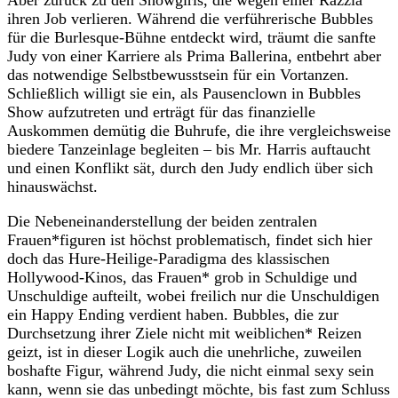
Aber zurück zu den Showgirls, die wegen einer Razzia
ihren Job verlieren. Während die verführerische Bubbles
für die Burlesque-Bühne entdeckt wird, träumt die sanfte
Judy von einer Karriere als Prima Ballerina, entbehrt aber
das notwendige Selbstbewusstsein für ein Vortanzen.
Schließlich willigt sie ein, als Pausenclown in Bubbles
Show aufzutreten und erträgt für das finanzielle
Auskommen demütig die Buhrufe, die ihre vergleichsweise
biedere Tanzeinlage begleiten – bis Mr. Harris auftaucht
und einen Konflikt sät, durch den Judy endlich über sich
hinauswächst.
Die Nebeneinanderstellung der beiden zentralen
Frauen*figuren ist höchst problematisch, findet sich hier
doch das Hure-Heilige-Paradigma des klassischen
Hollywood-Kinos, das Frauen* grob in Schuldige und
Unschuldige aufteilt, wobei freilich nur die Unschuldigen
ein Happy Ending verdient haben. Bubbles, die zur
Durchsetzung ihrer Ziele nicht mit weiblichen* Reizen
geizt, ist in dieser Logik auch die unehrliche, zuweilen
boshafte Figur, während Judy, die nicht einmal sexy sein
kann, wenn sie das unbedingt möchte, bis fast zum Schluss