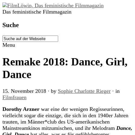
Das feministische Filmmagazin
Suche
Menu
Remake 2018: Dance, Girl,
Dance
15. November 2018
· by
Sophie Charlotte Rieger
· in
Filmfrauen
Dorothy Arzner
war eine der wenigen Regisseurinnen,
vielleicht sogar die einzige, die sich in den 1940er Jahren
trauten, im Männer*club des US-amerikanischen
Mainstreamkinos mitzumischen, und ihr Melodram
Dance,
Girl, Dance
hat alles, was es für gefühlsbetontes