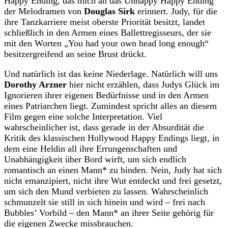
Happy Ending, das mich an das Unhappy Happy Ending
der Melodramen von
Douglas Sirk
erinnert. Judy, für die
ihre Tanzkarriere meist oberste Priorität besitzt, landet
schließlich in den Armen eines Ballettregisseurs, der sie
mit den Worten „You had your own head long enough“
besitzergreifend an seine Brust drückt.
Und natürlich ist das keine Niederlage. Natürlich will uns
Dorothy Arzner
hier nicht erzählen, dass Judys Glück im
Ignorieren ihrer eigenen Bedürfnisse und in den Armen
eines Patriarchen liegt. Zumindest spricht alles an diesem
Film gegen eine solche Interpretation. Viel
wahrscheinlicher ist, dass gerade in der Absurdität die
Kritik des klassischen Hollywood Happy Endings liegt, in
dem eine Heldin all ihre Errungenschaften und
Unabhängigkeit über Bord wirft, um sich endlich
romantisch an einen Mann* zu binden. Nein, Judy hat sich
nicht emanzipiert, nicht ihre Wut entdeckt und frei gesetzt,
um sich den Mund verbieten zu lassen. Wahrscheinlich
schmunzelt sie still in sich hinein und wird – frei nach
Bubbles’ Vorbild – den Mann* an ihrer Seite gehörig für
die eigenen Zwecke missbrauchen.