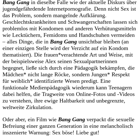
Bang Gang
in dieselbe Falle wie der aktuelle Diskurs über
jugendgefährdende Internetpornografie. Denn nicht Sex ist
das Problem, sondern mangelnde Aufklärung.
Geschlechtskrankheiten und Schwangerschaften lassen sich
problemlos mit Kondomen und anderen Verhütungsmitteln
wie Lecktüchern, Femidoms und Handschuhen vermeiden
– alles Dinge, die in
Bang Gang
unsichtbar bleiben (an
einer einzigen Stelle wird der Verzicht auf ein Kondom
thematisiert). Die frauen*verachtende Art und Weise, mit
der beispielsweise Alex seinen Sexualpartnerinnen
begegnet, ließe sich durch eine Pädagogik bekämpfen, die
Mädchen* nicht lange Röcke, sondern Jungen* Respekt
für weiblich* identifizierte Wesen predigt. Eine
funktionale Medienpädagogik wiederum kann Teenagern
dabei helfen, die Tragweite von Online-Fotos und -Videos
zu verstehen, ihre ewige Haltbarkeit und unbegrenzte,
weltweite Zirkulation.
Oder aber, ein Film wie
Bang Gang
verpackt die sexuelle
Befreiung einer ganzen Generation in eine melancholisch
inszenierte Warnung: Sex böse! Liebe gut!