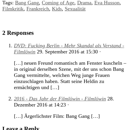
Tags:
Bang Gang
,
Coming of Age
,
Drama
,
Eva Husson
,
Filmkritik
,
Frankreich
,
Kids
,
Sexualität
2 Responses
DVD: Fucking Berlin - Mehr Skandal als Verstand -
Filmlöwin
29. September 2016
at
15:30
·
[…] neuen Freund romantisch am Fenster kuscheln –
in original derselben Szene, mit der uns schon Bang
Gang vermittelte, welchen Weg junge Frauen
einzuschlagen haben. Statt seine Heldin zu
ermächtigen und […]
2016 - Das Jahr der Filmlöwin - Filmlöwin
28.
Dezember 2016
at
14:23
·
[…] Ärgerlichster Film: Bang Gang […]
Leave a Reply