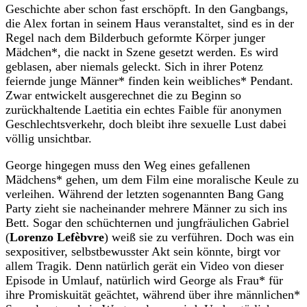
Geschichte aber schon fast erschöpft. In den Gangbangs,
die Alex fortan in seinem Haus veranstaltet, sind es in der
Regel nach dem Bilderbuch geformte Körper junger
Mädchen*, die nackt in Szene gesetzt werden. Es wird
geblasen, aber niemals geleckt. Sich in ihrer Potenz
feiernde junge Männer* finden kein weibliches* Pendant.
Zwar entwickelt ausgerechnet die zu Beginn so
zurückhaltende Laetitia ein echtes Faible für anonymen
Geschlechtsverkehr, doch bleibt ihre sexuelle Lust dabei
völlig unsichtbar.
George hingegen muss den Weg eines gefallenen
Mädchens* gehen, um dem Film eine moralische Keule zu
verleihen. Während der letzten sogenannten Bang Gang
Party zieht sie nacheinander mehrere Männer zu sich ins
Bett. Sogar den schüchternen und jungfräulichen Gabriel
(
Lorenzo Lefèbvre
)
weiß sie zu verführen. Doch was ein
sexpositiver, selbstbewusster Akt sein könnte, birgt vor
allem Tragik. Denn natürlich gerät ein Video von dieser
Episode in Umlauf, natürlich wird George als Frau* für
ihre Promiskuität geächtet, während über ihre männlichen*