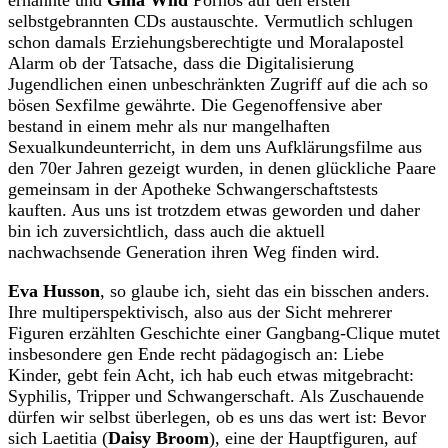
ernannte und
Gina Wild
Pornos auf den ersten
selbstgebrannten CDs austauschte. Vermutlich schlugen
schon damals Erziehungsberechtigte und Moralapostel
Alarm ob der Tatsache, dass die Digitalisierung
Jugendlichen einen unbeschränkten Zugriff auf die ach so
bösen Sexfilme gewährte. Die Gegenoffensive aber
bestand in einem mehr als nur mangelhaften
Sexualkundeunterricht, in dem uns Aufklärungsfilme aus
den 70er Jahren gezeigt wurden, in denen glückliche Paare
gemeinsam in der Apotheke Schwangerschaftstests
kauften. Aus uns ist trotzdem etwas geworden und daher
bin ich zuversichtlich, dass auch die aktuell
nachwachsende Generation ihren Weg finden wird.
Eva Husson
, so glaube ich, sieht das ein bisschen anders.
Ihre multiperspektivisch, also aus der Sicht mehrerer
Figuren erzählten Geschichte einer Gangbang-Clique mutet
insbesondere gen Ende recht pädagogisch an: Liebe
Kinder, gebt fein Acht, ich hab euch etwas mitgebracht:
Syphilis, Tripper und Schwangerschaft. Als Zuschauende
dürfen wir selbst überlegen, ob es uns das wert ist: Bevor
sich Laetitia (
Daisy Broom
)
, eine der Hauptfiguren, auf