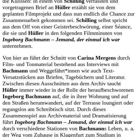
die Kulissen: In einem von
Schilling
verfassten und
vorgetragenen Brief an
Hüller
erzählt sie von dem
geplanten Filmprojekt und dass nun endlich die Chance zur
Zusammenarbeit gekommen sei.
Schilling
selbst spricht
aus dem Off von einer Geisterbeschwörung, einer Séance,
die sie und
Hüller
in den folgenden Filmminuten von
Ingeborg Bachmann – Jemand, der einmal ich war
unternehmen.
Von hier an führt der Schnitt von
Carina Mergens
durch
Film- und Tonmaterial bestehend aus Interviews mit
Bachmann
und Weggefährt*innen wie auch Text-
Versatzstücken aus Briefen, Tagebüchern und Literatur.
Zwischen diesen Ausschnitten aus dem Archiv taucht
Hüller
immer wieder in der Rolle der heraufbeschworenen
Ingeborg Bachmann
auf, die in ihrer Wohnung und auf
den Straßen herumwandert, auf der Terrasse loungiert oder
regungslos am Schreibtisch sitzt. Durch dieses
Zusammenspiel aus Archivmaterial und Dramatisierung
führt
Ingeborg Bachmann – Jemand, der einmal ich war
durch verschiedene Stationen von
Bachmann
s Leben, u. a.
der Weg vom Zuhause in Klagenfurt zum Studium in