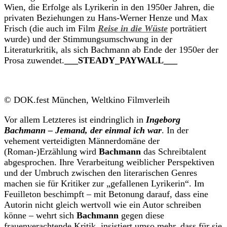
Wien, die Erfolge als Lyrikerin in den 1950er Jahren, die
privaten Beziehungen zu Hans-Werner Henze und Max
Frisch
(die auch im Film
Reise in die Wüste
porträtiert
wurde)
und der Stimmungsumschwung in der
Literaturkritik, als sich Bachmann ab Ende der 1950er der
Prosa
zuwendet.
___STEADY_PAYWALL___
© DOK.fest München, Weltkino Filmverleih
Vor allem Letzteres ist eindringlich in
Ingeborg
Bachmann – Jemand, der einmal ich war
. In der
vehement verteidigten Männerdomäne der
(Roman-)Erzählung wird
Bachmann
das Schreibtalent
abgesprochen. Ihre Verarbeitung weiblicher Perspektiven
und der Umbruch zwischen den literarischen Genres
machen sie für Kritiker zur „gefallenen Lyrikerin“. Im
Feuilleton beschimpft – mit Betonung darauf, dass eine
Autorin nicht gleich wertvoll wie ein Autor schreiben
könne – wehrt sich
Bachmann
gegen diese
frauenverachtende Kritik, insistiert umso mehr, dass für sie