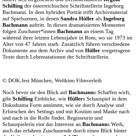
Schilling
der österreichischen Schriftstellerin Ingeborg
Bachmann. In dem hybriden Porträt trifft Archivmaterial
auf Spielszenen, in denen
Sandra Hüller
als
Ingeborg
Bachmann
auftritt. In diesen dramatisierten Momenten
folgen Zuschauer*innen
Bachmann
an einem Tag
während ihrer letzten Lebensjahre in Rom, wo sie 1973 im
Alter von 47 Jahren starb. Zusätzlich führen verschiedene
Dokumente aus dem Archiv und von
Hüller
vorgetragene
Texte durch Lebensstationen der Schriftstellerin.
© DOK.fest München, Weltkino Filmverleih
Noch bevor sie den Blick auf
Bachmann
s
Schaffen
wirft,
gibt
Schilling
Einblicke, wie
Hüller
s Schauspiel in dem
Dokudrama Form annimmt, wie sie durch Analyse und
Erforschen des Settings und mit Kostüm und Maske nach
und nach in die Rolle findet. Regisseurin und
Schauspielerin eint das Interesse an
Bachmann
s Werk,
auch das erfahren Zuschauende durch einen Blick hinter