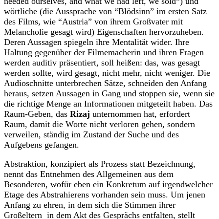
needed ourselves, and what we had left, we sold“) und
wörtliche (die Aussprache von “Blödsinn” im ersten Satz
des Films, wie “Austria” von ihrem Großvater mit
Melancholie gesagt wird) Eigenschaften hervorzuheben.
Deren Aussagen spiegeln ihre Mentalität wider. Ihre
Haltung gegenüber der Filmemacherin und ihren Fragen
werden auditiv präsentiert, soll heißen: das, was gesagt
werden sollte, wird gesagt, nicht mehr, nicht weniger. Die
Audioschnitte unterbrechen Sätze, schneiden den Anfang
heraus, setzen Aussagen in Gang und stoppen sie, wenn sie
die richtige Menge an Informationen mitgeteilt haben. Das
Raum-Geben, das
Rizaj
unternommen hat, erfordert
Raum, damit die Worte nicht verloren gehen, sondern
verweilen, ständig im Zustand der Suche und des
Aufgebens gefangen.
Abstraktion, konzipiert als Prozess statt Bezeichnung,
nennt das Entnehmen des Allgemeinen aus dem
Besonderen, wofür eben ein Konkretum auf irgendwelcher
Etage des Abstrahierens vorhanden sein muss. Um jenen
Anfang zu ehren, in dem sich die Stimmen ihrer
Großeltern in dem Akt des Gesprächs entfalten, stellt