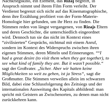
Nachkriegskino, ein Element, das
Rizaj
begreift, in
Anspruch nimmt und ihrem Film Form verleiht. Der
Verdienst begrenzt sich nicht auf das Kinematographische,
denn ihre Erzählung profitiert von der Form-Materie-
Homologie hier gefunden, um ihr Herz zu finden. Die
Stimmen reden von längst vergangenen, von
Rizajs
Eltern
und deren Geschichte, die unterschiedlich eingeordnet
wird. Dennoch tun sie das nicht im Kontext eines
“zivilisierten” Gesprächs, nichtmal mit einem Anruf,
sondern im Kontext des Widerspruchs zwischen ihren
eigenen Stimmen, deren Mitteln und Erinnerungen. ““
I
had a great desire (to visit them when they got together), to
see what kind of family they are. But it wasn’t possible.
“
sagt der Großvater. „
Sicher. Aber wir hatten keine
Möglichkeiten so weit zu gehen, ist ja Stress“,
sagt die
Großmutter. Die Stimmen verweilen allein im schwarzen
Bild, dabei eine Schlussfolgerung des Zeitsiegs und der
internationalen Ausweitung des Kapitals abbildend: man
spricht mit Geistern an Zwischenorten, zu denen man nicht
zurückkehren kann.