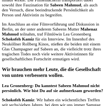
hinaus wirkte. Die Filmemacherin transportiert dabei
sowohl ihre Faszination für
Sabeen Mahmud
, als auch
den Versuch, diese beeindruckende Persönlichkeit als
Person und Aktivistin zu begreifen.
Im Anschluss an eine Filmvorführung und Diskussion in
Berlin, an der unter anderem Sabeens Mutter
Mahenaz
Mahmud
teilnahm, traf Filmlöwin Lea Gronenberg
Schokofeh Kamiz
für ein Interview. Im Innenhof des
Neuköllner Rollberg Kinos, stießen die beiden mit einem
Glas Champagner auf Sabeen an, die vielleicht trotz ihres
tragischen Todes noch viele weitere Aktivistinnen für
gesellschaftlichen Fortschritt ermutigen wird.
Wir brauchen mehr Leute, die die Gesellschaft
von unten verbessern wollen.
Lea Gronenberg: Du kanntest Sabeen Mahmud nicht
persönlich. Wie bist Du auf sie aufmerksam geworden?
Schokofeh Kamiz
: Wir haben ein wöchentliches Treffen
seit sechs/sieben Jahren, bei dem wir uns immer Samstag