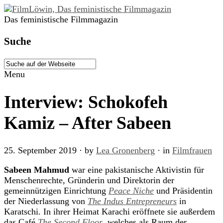
Das feministische Filmmagazin
Suche
Menu
Interview: Schokofeh
Kamiz – After Sabeen
25. September 2019
· by
Lea Gronenberg
· in
Filmfrauen
Sabeen Mahmud
war eine pakistanische Aktivistin für
Menschenrechte, Gründerin und Direktorin der
gemeinnützigen Einrichtung
Peace Niche
und Präsidentin
der Niederlassung von
The Indus Entrepreneurs
in
Karatschi. In ihrer Heimat Karachi eröffnete sie außerdem
das Café
The Second Floor
, welches als Raum der