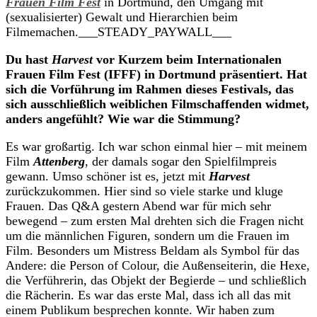
Frauen Film Fest
in Dortmund, den Umgang mit
(sexualisierter) Gewalt und Hierarchien beim
Filmemachen.___STEADY_PAYWALL___
Du hast
Harvest
vor Kurzem beim Internationalen
Frauen Film Fest (IFFF) in Dortmund präsentiert. Hat
sich die Vorführung im Rahmen dieses Festivals, das
sich ausschließlich weiblichen Filmschaffenden widmet,
anders angefühlt? Wie war die Stimmung?
Es war großartig. Ich war schon einmal hier – mit meinem
Film
Attenberg
, der damals sogar den Spielfilmpreis
gewann. Umso schöner ist es, jetzt mit
Harvest
zurückzukommen. Hier sind so viele starke und kluge
Frauen. Das Q&A gestern Abend war für mich sehr
bewegend – zum ersten Mal drehten sich die Fragen nicht
um die männlichen Figuren, sondern um die Frauen im
Film. Besonders um Mistress Beldam als Symbol für das
Andere: die Person of Colour, die Außenseiterin, die Hexe,
die Verführerin, das Objekt der Begierde – und schließlich
die Rächerin. Es war das erste Mal, dass ich all das mit
einem Publikum besprechen konnte. Wir haben zum