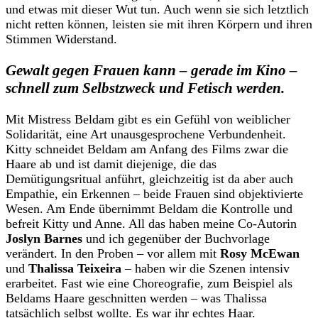
und etwas mit dieser Wut tun. Auch wenn sie sich letztlich
nicht retten können, leisten sie mit ihren Körpern und ihren
Stimmen Widerstand.
Gewalt gegen Frauen kann – gerade im Kino –
schnell zum Selbstzweck und Fetisch werden.
Mit Mistress Beldam gibt es ein Gefühl von weiblicher
Solidarität, eine Art unausgesprochene Verbundenheit.
Kitty schneidet Beldam am Anfang des Films zwar die
Haare ab und ist damit diejenige, die das
Demütigungsritual anführt, gleichzeitig ist da aber auch
Empathie, ein Erkennen – beide Frauen sind objektivierte
Wesen. Am Ende übernimmt Beldam die Kontrolle und
befreit Kitty und Anne. All das haben meine Co-Autorin
Joslyn Barnes
und ich gegenüber der Buchvorlage
verändert. In den Proben – vor allem mit
Rosy McEwan
und
Thalissa Teixeira
– haben wir die Szenen intensiv
erarbeitet. Fast wie eine Choreografie, zum Beispiel als
Beldams Haare geschnitten werden – was Thalissa
tatsächlich selbst wollte. Es war ihr echtes Haar.