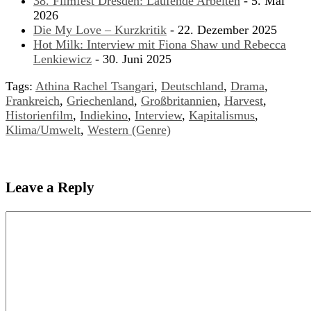
38. Filmfest Dresden: Laufende Arbeiten
- 5. Mai
2026
Die My Love – Kurzkritik
- 22. Dezember 2025
Hot Milk: Interview mit Fiona Shaw und Rebecca
Lenkiewicz
- 30. Juni 2025
Tags:
Athina Rachel Tsangari
,
Deutschland
,
Drama
,
Frankreich
,
Griechenland
,
Großbritannien
,
Harvest
,
Historienfilm
,
Indiekino
,
Interview
,
Kapitalismus
,
Klima/Umwelt
,
Western (Genre)
Leave a Reply