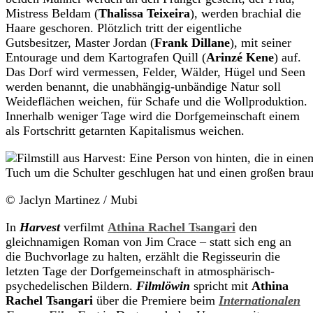
Mistress Beldam (
Thalissa Teixeira
), werden brachial die
Haare geschoren. Plötzlich tritt der eigentliche
Gutsbesitzer, Master Jordan (
Frank Dillane
), mit seiner
Entourage und dem Kartografen Quill (
Arinzé Kene
) auf.
Das Dorf wird vermessen, Felder, Wälder, Hügel und Seen
werden benannt, die unabhängig-unbändige Natur soll
Weideflächen weichen, für Schafe und die Wollproduktion.
Innerhalb weniger Tage wird die Dorfgemeinschaft einem
als Fortschritt getarnten Kapitalismus weichen.
© Jaclyn Martinez / Mubi
In
Harvest
verfilmt
Athina Rachel Tsangari
den
gleichnamigen Roman von Jim Crace – statt sich eng an
die Buchvorlage zu halten, erzählt die Regisseurin die
letzten Tage der Dorfgemeinschaft in atmosphärisch-
psychedelischen Bildern.
Filmlöwin
spricht mit
Athina
Rachel Tsangari
über die Premiere beim
Internationalen