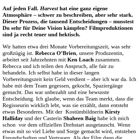
Auf jeden Fall.
Harvest
hat eine ganz eigene
Atmosphäre – schwer zu beschreiben, aber sehr stark.
Dieser Prozess, die tausend Entscheidungen – musstest
Du sehr für Deine Vision kämpfen? Filmproduktionen
sind ja recht teuer und hektisch.
Wir hatten etwa drei Monate Vorbereitungszeit, was sehr
großzügig ist.
Rebecca O’Brien
, unsere Produzentin,
arbeitet seit Jahrzehnten mit
Ken Loach
zusammen.
Rebecca und ich teilen den Anspruch, alle fair zu
behandeln. Ich selbst habe in dieser langen
Vorbereitungszeit kein Geld verdient – aber ich war da. Ich
habe mit dem Team gegessen, gekocht, Spaziergänge
gemacht. Das war unbezahlt und eine bewusste
Entscheidung. Ich glaube, wenn das Team merkt, dass die
Regisseurin wirklich lebt, was sie erzählt, dann entsteht
etwas Besonderes. Mit der Kostümbildnerin
Kirsty
Halliday
und der Casterin
Shaheen Baig
habe ich mich
schon vor dem offiziellen Drehstart ausgetauscht. Wenn
etwas mit so viel Liebe und Sorge gemacht wird, entstehen
Freundschaften und Vertrauen. Als der Film dann die