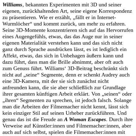
Williams
‚ bekannten Experimenten mit 3D und seiner
eigenen, zurückhaltenden Art, seine eigene Korrespondenz
zu präsentieren. Wie er erzählt, „fällt er in Internet-
Wurmlöcher“ und kommt zurück, um mehr zu erfahren.
Seine 3D-Momente konzentrieren sich auf das Hervorrufen
eines Augengefühls, etwas, das das Auge nur in seiner
eigenen Materialität verstehen kann und das sich nicht
ganz durch Sprache ausdrücken lässt, es ist lediglich ein
Affekt, etwas, das sich in Unbehagen äußern kann und
dazu führt, dass man die Brille abnimmt, aber oft auch
zum Genuss führt. Williams‘ 3D-Beitrag beschränkt sich
nicht auf „seine“ Segmente, denn er schenkt Audrey auch
eine 3D-Kamera, mit der sie sich zunächst nicht
anfreunden kann, die sie aber schließlich zur Grundlage
ihrer gesamten künftigen Arbeit erklärt. Von „seinen“ oder
„ihren“ Segmenten zu sprechen, ist jedoch falsch. Solange
man die Arbeiten der Filmemacher nicht kennt, lässt sich
kein einziger Stil auf seinen Urheber zurückführen. Und
genau das ist die Freude an
A Woman Escapes
. Durch ihre
Verweise auf Künstler:innen und Filmemacher:innen, aber
auch auf sich selbst, spielen die Filmemacher:innen mit