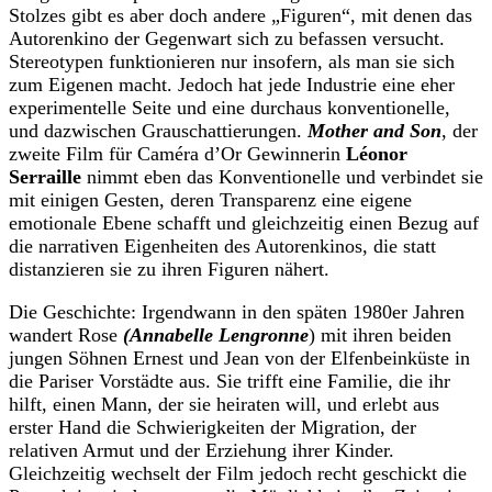
Stolzes gibt es aber doch andere „Figuren“, mit denen das
Autorenkino der Gegenwart sich zu befassen versucht.
Stereotypen funktionieren nur insofern, als man sie sich
zum Eigenen macht. Jedoch hat jede Industrie eine eher
experimentelle Seite und eine durchaus konventionelle,
und dazwischen Grauschattierungen.
Mother and Son
, der
zweite Film für Caméra d’Or Gewinnerin
Léonor
Serraille
nimmt eben das Konventionelle und verbindet sie
mit einigen Gesten, deren Transparenz eine eigene
emotionale Ebene schafft und gleichzeitig einen Bezug auf
die narrativen Eigenheiten des Autorenkinos, die statt
distanzieren sie zu ihren Figuren nähert.
Die Geschichte: Irgendwann in den späten 1980er Jahren
wandert Rose
(Annabelle Lengronne
) mit ihren beiden
jungen Söhnen Ernest und Jean von der Elfenbeinküste in
die Pariser Vorstädte aus. Sie trifft eine Familie, die ihr
hilft, einen Mann, der sie heiraten will, und erlebt aus
erster Hand die Schwierigkeiten der Migration, der
relativen Armut und der Erziehung ihrer Kinder.
Gleichzeitig wechselt der Film jedoch recht geschickt die