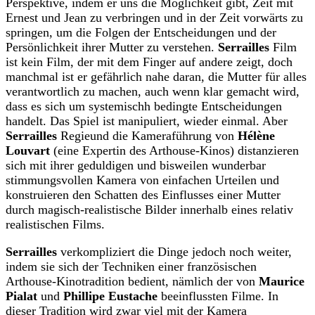
Perspektive, indem er uns die Möglichkeit gibt, Zeit mit
Ernest und Jean zu verbringen und in der Zeit vorwärts zu
springen, um die Folgen der Entscheidungen und der
Persönlichkeit ihrer Mutter zu verstehen.
Serrailles
Film
ist kein Film, der mit dem Finger auf andere zeigt, doch
manchmal ist er gefährlich nahe daran, die Mutter für alles
verantwortlich zu machen, auch wenn klar gemacht wird,
dass es sich um systemischh bedingte Entscheidungen
handelt. Das Spiel ist manipuliert, wieder einmal. Aber
Serrailles
Regieund die Kameraführung von
Hélène
Louvart
(eine Expertin des Arthouse-Kinos) distanzieren
sich mit ihrer geduldigen und bisweilen wunderbar
stimmungsvollen Kamera von einfachen Urteilen und
konstruieren den Schatten des Einflusses einer Mutter
durch magisch-realistische Bilder innerhalb eines relativ
realistischen Films.
Serrailles
verkompliziert die Dinge jedoch noch weiter,
indem sie sich der Techniken einer französischen
Arthouse-Kinotradition bedient, nämlich der von
Maurice
Pialat
und
Phillipe Eustache
beeinflussten Filme. In
dieser Tradition wird zwar viel mit der Kamera