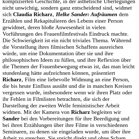
komplizierten Geschichte, in der ästhetische Überlegungen
nicht unwichtig, sondern ganz entscheidend sind, widmet
sich
Claudia Richarz
‚
Helke Sander: Aufräumen
dem
Erzählen und Rekapitulieren des Lebens einer Person
gewidmet, deren bloße Anwesenheit in vielen
Vorführungen des Frauenfilmfestivals Eindruck machte.
Die Schwierigkeit ist ein nicht triviales Thema. Während
die Vorstellung ihres filmischen Schaffens ausreichen
würde, um eine Dokumentation über sie und ihre
philosophischen Ideen zu füllen, und ihre Reflexion über
die Themen der Frauenbewegung etwas ist, das man leicht
stundenlang hätte aufzeichnen können, präsentiert
Richarz
‚ Film eine liebevolle Widmung an eine Person,
die bis heute Einfluss ausübt und die in manchen Kreisen
vergessen wurde, insbesondere wenn wir ihren Platz oder
ihr Fehlen in Filmlisten betrachten, die sich der
Darstellung der zweiten Welle feministischer Arbeit
widmen. Mit der Kamera von
Richarz
begleiten wir
Sander
bei den Vorbereitungen für ihre Beerdigung und
bei ihren Erzählungen über ihre Filme in verschiedenen
Seminaren, zu denen sie eingeladen wurde, um über ihre
Arbeit zu sprechen. Sie spricht direkt und ohne Scham