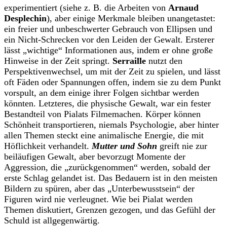
experimentiert (siehe z. B. die Arbeiten von
Arnaud
Desplechin
), aber einige Merkmale bleiben unangetastet:
ein freier und unbeschwerter Gebrauch von Ellipsen und
ein Nicht-Schrecken vor den Leiden der Gewalt. Ersterer
lässt „wichtige“ Informationen aus, indem er ohne große
Hinweise in der Zeit springt.
Serraille
nutzt den
Perspektivenwechsel, um mit der Zeit zu spielen, und lässt
oft Fäden oder Spannungen offen, indem sie zu dem Punkt
vorspult, an dem einige ihrer Folgen sichtbar werden
könnten. Letzteres, die physische Gewalt, war ein fester
Bestandteil von Pialats Filmemachen. Körper können
Schönheit transportieren, niemals Psychologie, aber hinter
allen Themen steckt eine animalische Energie, die mit
Höflichkeit verhandelt.
Mutter und Sohn
greift nie zur
beiläufigen Gewalt, aber bevorzugt Momente der
Aggression, die „zurückgenommen“ werden, sobald der
erste Schlag gelandet ist. Das Bedauern ist in den meisten
Bildern zu spüren, aber das „Unterbewusstsein“ der
Figuren wird nie verleugnet. Wie bei Pialat werden
Themen diskutiert, Grenzen gezogen, und das Gefühl der
Schuld ist allgegenwärtig.