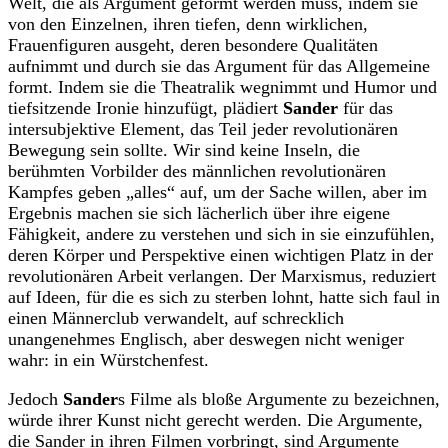
Welt, die als Argument geformt werden muss, indem sie
von den Einzelnen, ihren tiefen, denn wirklichen,
Frauenfiguren ausgeht, deren besondere Qualitäten
aufnimmt und durch sie das Argument für das Allgemeine
formt. Indem sie die Theatralik wegnimmt und Humor und
tiefsitzende Ironie hinzufügt, plädiert
Sander
für das
intersubjektive Element, das Teil jeder revolutionären
Bewegung sein sollte. Wir sind keine Inseln, die
berühmten Vorbilder des männlichen revolutionären
Kampfes geben „alles“ auf, um der Sache willen, aber im
Ergebnis machen sie sich lächerlich über ihre eigene
Fähigkeit, andere zu verstehen und sich in sie einzufühlen,
deren Körper und Perspektive einen wichtigen Platz in der
revolutionären Arbeit verlangen. Der Marxismus, reduziert
auf Ideen, für die es sich zu sterben lohnt, hatte sich faul in
einen Männerclub verwandelt, auf schrecklich
unangenehmes Englisch, aber deswegen nicht weniger
wahr: in ein Würstchenfest.
Jedoch
Sander
s Filme als bloße Argumente zu bezeichnen,
würde ihrer Kunst nicht gerecht werden. Die Argumente,
die Sander in ihren Filmen vorbringt, sind Argumente