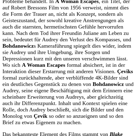
Probleme behandelt. In
A Woman Escapes
, ein Titel, der
auf Robert Bressons Film von 1956 verweist, nimmt dies
die Form der Trauer an, nicht als Konzept, sondern als
Geisteszustand, der sowohl kreative Anstrengungen als
auch die starrsten, hermetischsten Gefühle hervorrufen
kann. Nach dem Tod ihrer Freundin Juliane am Leben zu
sein, bedeutet für Audrey den Verlust des Kompasses, und
Bohdanowicz
s Kameraführung spiegelt dies wider, indem
sie Audrey und ihre Umgebung, ihre Sorgen und
Depressionen kurz mit den unseren verschwimmen lässt.
Wo sich
A Woman Escapes
formal absichert, ist in der
Interaktion dieser Erstarrung mit anderen Visionen.
Çeviks
formal zurückhaltende, aber verblüffende 4K-Bilder sind
ein deutliches Gegenstück zu denen von
Bohdanowicz
und
Audrey, seine eigene Beschäftigung mit dem Erinnern eine
scheinbare Erweiterung von Audreys, aber gleichzeitig
auch ihr Differenzpunkt. Inhalt und Kontext spielen eine
Rolle, doch Audrey beschließt, sich die Bilder und den
Monolog von
Çevik
so oder so anzueignen und so den
Brief zu etwas Eigenem zu machen.
Das bekannteste Element des Films stammt von
Blake