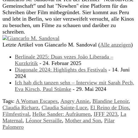
Gemeinschaft” und hat "Nowhen" eine Platform für das
Schreiben über Film mitbegründet. Sier kommt aus Peru
und lebt in Berlin, wo sier verzweifelt versucht, alle Kinos
zu besuchen, um Filme zu schauen und darüber zu
schreiben.
Letzte Artikel von Giancarlo M. Sandoval
(
Alle anzeigen
)
Berlinale 2025: Duas vezes João Liberada –
Kurzkritik
- 24. Februar 2025
Diagonale 2024: Highlights des Festivals
- 14. Juni
2024
Ich hab dich tanzen sehn – Interview mit Sarah Pech,
Eva Kirsch, Paul Stümke
- 29. Mai 2024
Tags:
A Woman Escapes
,
Angry Annie
,
Blandine Lenoir
,
Claudia Richarz
,
Claudia Sainte-Luce
,
El Reino de Dios
,
Filmfestival
,
Helke Sander: Aufräumen
,
IFFF 2023
,
La
Maternal
,
Léonor Serraille
,
Mother and Son
,
Pilar
Palomero