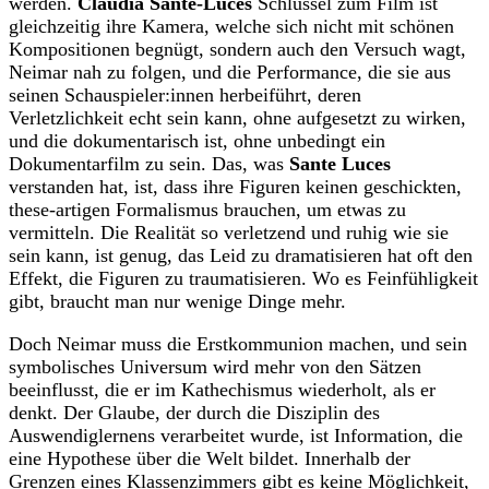
werden.
Claudia Sante-Luces
Schlüssel zum Film ist
gleichzeitig ihre Kamera, welche sich nicht mit schönen
Kompositionen begnügt, sondern auch den Versuch wagt,
Neimar nah zu folgen, und die Performance, die sie aus
seinen Schauspieler:innen herbeiführt, deren
Verletzlichkeit echt sein kann, ohne aufgesetzt zu wirken,
und die dokumentarisch ist, ohne unbedingt ein
Dokumentarfilm zu sein. Das, was
Sante Luces
verstanden hat, ist, dass ihre Figuren keinen geschickten,
these-artigen Formalismus brauchen, um etwas zu
vermitteln. Die Realität so verletzend und ruhig wie sie
sein kann, ist genug, das Leid zu dramatisieren hat oft den
Effekt, die Figuren zu traumatisieren. Wo es Feinfühligkeit
gibt, braucht man nur wenige Dinge mehr.
Doch Neimar muss die Erstkommunion machen, und sein
symbolisches Universum wird mehr von den Sätzen
beeinflusst, die er im Kathechismus wiederholt, als er
denkt. Der Glaube, der durch die Disziplin des
Auswendiglernens verarbeitet wurde, ist Information, die
eine Hypothese über die Welt bildet. Innerhalb der
Grenzen eines Klassenzimmers gibt es keine Möglichkeit,