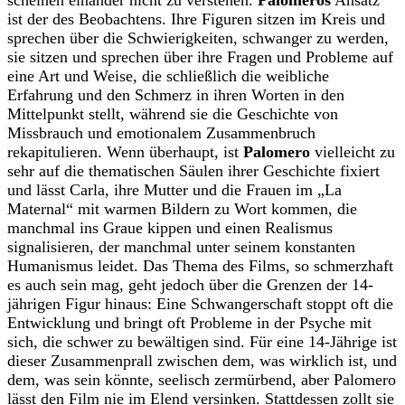
scheinen einander nicht zu verstehen.
Palomeros
Ansatz
ist der des Beobachtens. Ihre Figuren sitzen im Kreis und
sprechen über die Schwierigkeiten, schwanger zu werden,
sie sitzen und sprechen über ihre Fragen und Probleme auf
eine Art und Weise, die schließlich die weibliche
Erfahrung und den Schmerz in ihren Worten in den
Mittelpunkt stellt, während sie die Geschichte von
Missbrauch und emotionalem Zusammenbruch
rekapitulieren. Wenn überhaupt, ist
Palomero
vielleicht zu
sehr auf die thematischen Säulen ihrer Geschichte fixiert
und lässt Carla, ihre Mutter und die Frauen im „La
Maternal“ mit warmen Bildern zu Wort kommen, die
manchmal ins Graue kippen und einen Realismus
signalisieren, der manchmal unter seinem konstanten
Humanismus leidet. Das Thema des Films, so schmerzhaft
es auch sein mag, geht jedoch über die Grenzen der 14-
jährigen Figur hinaus: Eine Schwangerschaft stoppt oft die
Entwicklung und bringt oft Probleme in der Psyche mit
sich, die schwer zu bewältigen sind. Für eine 14-Jährige ist
dieser Zusammenprall zwischen dem, was wirklich ist, und
dem, was sein könnte, seelisch zermürbend, aber Palomero
lässt den Film nie im Elend versinken. Stattdessen zollt sie