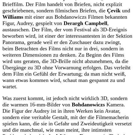
Brieffilm. Der Film handelt von Briefen, nicht explizit
geschriebenen, sondern filmischen Briefen, die
Çevik
und
Williams
mit einer aus Bohdanowiczs Filmen bekannten
Figur, Audrey, gespielt von
Derargh Campbell
,
austauschen. Der Film, der vom Festival als 3D-Ereignis
beworben wird, ist einer der interessantesten in der Sektion
Panorama, gerade weil er den Zuschauer dazu zwingt,
beim Betrachten des Films nicht nur in drei, sondern in
weiteren Dimensionen zu denken. Zu Beginn des Films
wird uns geraten, die 3D-Brille nicht abzunehmen, da die
Übergänge zu 3D ohne Vorwarnung erfolgen. Das verleiht
dem Film ein Gefühl der Erwartung; da man nicht weiß,
wann etwas kommen wird, schaut man gespannt zu und
wartet.
Was zuerst kommt, ist jedoch nicht wirklich 3D, sondern
die warmen 16-mm-Bilder von
Bohdanowiczs
Kamera.
Die Figur der Audrey ist in ihren Werken kein Avatar,
sondern eine veritable Gestalt, mit der die Filmemacherin
spielen kann, die sie in Gefahr und Zweideutigkeit versetzt
und die manchmal, wie man meint, ihre intimsten