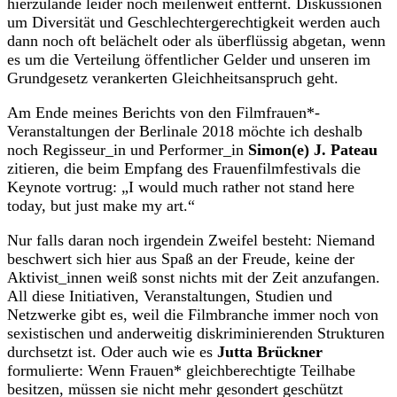
hierzulande leider noch meilenweit entfernt. Diskussionen
um Diversität und Geschlechtergerechtigkeit werden auch
dann noch oft belächelt oder als überflüssig abgetan, wenn
es um die Verteilung öffentlicher Gelder und unseren im
Grundgesetz verankerten Gleichheitsanspruch geht.
Am Ende meines Berichts von den Filmfrauen*-
Veranstaltungen der Berlinale 2018 möchte ich deshalb
noch Regisseur_in und Performer_in
Simon(e) J. Pateau
zitieren, die beim Empfang des Frauenfilmfestivals die
Keynote vortrug: „I would much rather not stand here
today, but just make my art.“
Nur falls daran noch irgendein Zweifel besteht: Niemand
beschwert sich hier aus Spaß an der Freude, keine der
Aktivist_innen weiß sonst nichts mit der Zeit anzufangen.
All diese Initiativen, Veranstaltungen, Studien und
Netzwerke gibt es, weil die Filmbranche immer noch von
sexistischen und anderweitig diskriminierenden Strukturen
durchsetzt ist. Oder auch wie es
Jutta Brückner
formulierte: Wenn Frauen* gleichberechtigte Teilhabe
besitzen, müssen sie nicht mehr gesondert geschützt