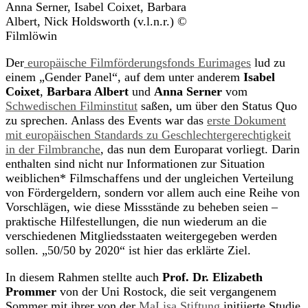
Anna Serner, Isabel Coixet, Barbara
Albert, Nick Holdsworth (v.l.n.r.) ©
Filmlöwin
Der
europäische Filmförderungsfonds Eurimages
lud zu
einem „Gender Panel“, auf dem unter anderem
Isabel
Coixet
,
Barbara Albert
und
Anna Serner
vom
Schwedischen Filminstitut
saßen, um über den Status Quo
zu sprechen. Anlass des Events war das
erste Dokument
mit europäischen Standards zu Geschlechtergerechtigkeit
in der Filmbranche
, das nun dem Europarat vorliegt. Darin
enthalten sind nicht nur Informationen zur Situation
weiblichen* Filmschaffens und der ungleichen Verteilung
von Fördergeldern, sondern vor allem auch eine Reihe von
Vorschlägen, wie diese Missstände zu beheben seien –
praktische Hilfestellungen, die nun wiederum an die
verschiedenen Mitgliedsstaaten weitergegeben werden
sollen. „50/50 by 2020“ ist hier das erklärte Ziel.
In diesem Rahmen stellte auch
Prof. Dr. Elizabeth
Prommer
von der Uni Rostock, die seit vergangenem
Sommer mit ihrer von der
MaLisa Stiftung
initiierte Studie