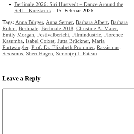
Berlinale 2026: Siri Hustvedt – Dance Around the
Self – Kurzkritik
- 15. Februar 2026
Tags:
Anna Bürger
,
Anna Serner
,
Barbara Albert
,
Barbara
Rohm
,
Berlinale
,
Berlinale 2018
,
Christine A. Maier
,
Emily Morgan
,
Festivalbericht
,
Filmindustrie
,
Florence
Kasumba
,
Isabel Coixet
,
Jutta Brückner
,
Maria
Furtwängler
,
Prof. Dr. Elizabeth Prommer
,
Rassismus
,
Sexismus
,
Sheri Hagen
,
Simon(e) J. Pateau
Leave a Reply