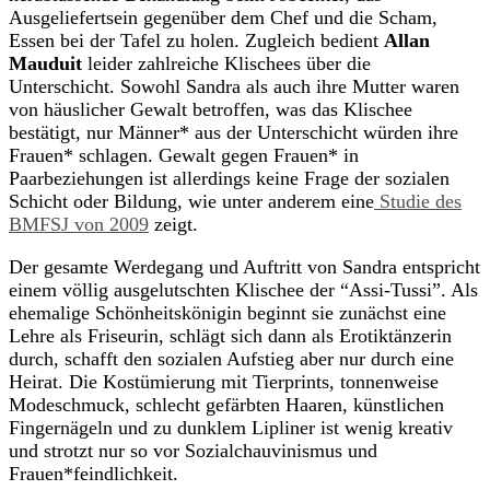
Ausgeliefertsein gegenüber dem Chef und die Scham,
Essen bei der Tafel zu holen. Zugleich bedient
Allan
Mauduit
leider zahlreiche Klischees über die
Unterschicht. Sowohl Sandra als auch ihre Mutter waren
von häuslicher Gewalt betroffen, was das Klischee
bestätigt, nur Männer* aus der Unterschicht würden ihre
Frauen* schlagen. Gewalt gegen Frauen* in
Paarbeziehungen ist allerdings keine Frage der sozialen
Schicht oder Bildung, wie unter anderem eine
Studie des
BMFSJ von 2009
zeigt.
Der gesamte Werdegang und Auftritt von Sandra entspricht
einem völlig ausgelutschten Klischee der “Assi-Tussi”. Als
ehemalige Schönheitskönigin beginnt sie zunächst eine
Lehre als Friseurin, schlägt sich dann als Erotiktänzerin
durch, schafft den sozialen Aufstieg aber nur durch eine
Heirat. Die Kostümierung mit Tierprints, tonnenweise
Modeschmuck, schlecht gefärbten Haaren, künstlichen
Fingernägeln und zu dunklem Lipliner ist wenig kreativ
und strotzt nur so vor Sozialchauvinismus und
Frauen*feindlichkeit.