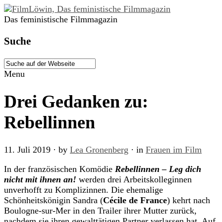
Das feministische Filmmagazin
Suche
Menu
Drei Gedanken zu:
Rebellinnen
11. Juli 2019
· by
Lea Gronenberg
· in
Frauen im Film
In der französischen Komödie
Rebellinnen – Leg dich
nicht mit ihnen an!
werden drei Arbeitskolleginnen
unverhofft zu Komplizinnen. Die ehemalige
Schönheitskönigin Sandra (
Cécile de France
) kehrt nach
Boulogne-sur-Mer in den Trailer ihrer Mutter zurück,
nachdem sie ihren gewalttätigen Partner verlassen hat. Auf