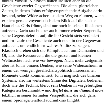
buntes Mosaik. Klassisch halten sie sich aber an die
Geschichte zweier Gegner*innen.
Die alten, glorreichen
Zeiten, in denen Johns erfolgversprechende Aufgabe darin
bestand, seine Widersacher aus dem Weg zu räumen, wenn
er nicht gerade voyeuristisch dem Blick auf die nackte
Haut eines Girls frönte, sind nur noch in seinen Illusionen
aufrecht. Darin taucht aber auch immer wieder Serpentik,
seine Gegenspielerin, auf, die ihr Gesicht stets verändert
und im Laufe der Geschichte auch noch in der Gegenwart
auftaucht, um endlich ihr wahres Antlitz zu zeigen.
Klassisch drehen sich die Kämpfe auch um Diamanten und
Öl, also die Ressourcen, die die großen und kleinen
Weltmächte nach wie vor bewegen. Nicht mehr zeitgemäß
aber ist Johns binäres Denken, wie seine Widersacherin in
einem der wenigen gesellschaftspolitisch interessanten
Momente direkt kommentiert. John mag sich des binären
Systems, also im weitestens Sinne des Digitalen, bedienen,
doch wie die Technik bleibt sein Denken in vorgefertigten
Kategorien beschränkt – und
Reflet dans un diamant mort
letztlich in seiner formalen Verspieltheit, die sich ganz
einem Spionage/Giallo/Haudraufkino hingibt.