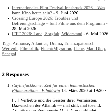
Internationales Film Festival Innsbruck 2026 – Was
kann Kino heute sein?
- 9. Juni 2026
Crossing Europe 2026: Troubles und
Befreiungsschläge – fünf Filme aus dem Programm
-
25. Mai 2026
IFFF 2026: Land, Sorgfalt, Widerstand
- 6. Mai 2026
Tags:
Arthouse
,
Atlantics
,
Drama
,
Emanzipatorisch
Wertvoll
,
Filmkritik
,
Flucht/Migration
,
Liebe
,
Mati Diop
,
Senegal
2 Responses
staythefuckhome: Zeit für einen feministischen
Filmmarathon - Filmlöwin
13. März 2020
at
19:20
·
[…] Verliebte und die Geister ihrer Vermissten.
Dazwischen der Atlantik — mal still, mal tosend.
Atlantics von Regisseurin Mati Diop verbindet