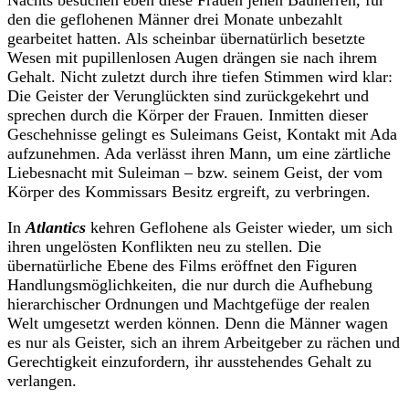
Nachts besuchen eben diese Frauen jenen Bauherren, für
den die geflohenen Männer drei Monate unbezahlt
gearbeitet hatten. Als scheinbar übernatürlich besetzte
Wesen mit pupillenlosen Augen drängen sie nach ihrem
Gehalt. Nicht zuletzt durch ihre tiefen Stimmen wird klar:
Die Geister der Verunglückten sind zurückgekehrt und
sprechen durch die Körper der Frauen. Inmitten dieser
Geschehnisse gelingt es Suleimans Geist, Kontakt mit Ada
aufzunehmen. Ada verlässt ihren Mann, um eine zärtliche
Liebesnacht mit Suleiman – bzw. seinem Geist, der vom
Körper des Kommissars Besitz ergreift, zu verbringen.
In
Atlantics
kehren Geflohene als Geister wieder, um sich
ihren ungelösten Konflikten neu zu stellen. Die
übernatürliche Ebene des Films eröffnet den Figuren
Handlungsmöglichkeiten, die nur durch die Aufhebung
hierarchischer Ordnungen und Machtgefüge der realen
Welt umgesetzt werden können. Denn die Männer wagen
es nur als Geister, sich an ihrem Arbeitgeber zu rächen und
Gerechtigkeit einzufordern, ihr ausstehendes Gehalt zu
verlangen.