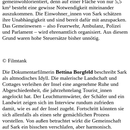
gemeinwohlorientiert, denn auf einer Fläche von nur 5,5
km² besteht eine gewisse Notwendigkeit miteinander
auszukommen. Die Einwohner_innen von Sark schätzen
ihre Unabhängigkeit und sind bereit dafür mit anzupacken.
Das Gemeinwesen – also Feuerwehr, Ambulanz, Polizei
und Parlament – wird ehrenamtlich organisiert. Aus diesem
Grund waren hohe Steuersätze bisher unnötig.
© Filmtank
Die Dokumentarfilmerin
Bettina Borgfeld
beschreibt Sark
als altmodisches Idyll. Die malerische Landschaft und
Cottages verleihen der Insel eine angenehme Ruhe und
Abgeschiedenheit, die jahrzehntelang Tourist_innen
angelockt hat. Der Leuchtturmwärter, der Schäfer und ein
Landwirt zeigen sich im Interview rundum zufrieden
damit, wie es auf der Insel zugeht. Fortschritt könnten sie
sich allenfalls als einen sehr gemächlichen Prozess
vorstellen. Von außen betrachtet wirkt die Gemeinschaft
auf Sark ein bisschen verschlafen, aber harmonisch.