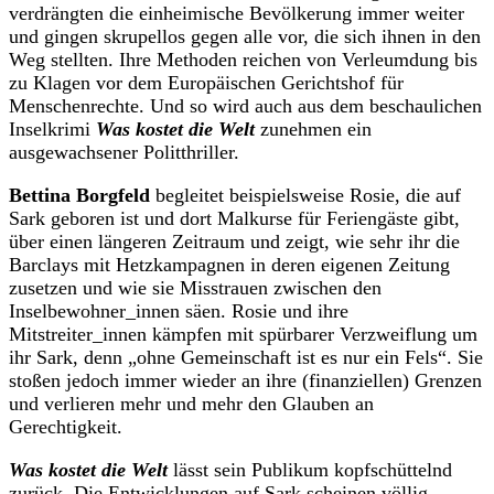
verdrängten die einheimische Bevölkerung immer weiter
und gingen skrupellos gegen alle vor, die sich ihnen in den
Weg stellten. Ihre Methoden reichen von Verleumdung bis
zu Klagen vor dem Europäischen Gerichtshof für
Menschenrechte. Und so wird auch aus dem beschaulichen
Inselkrimi
Was kostet die Welt
zunehmen ein
ausgewachsener Politthriller.
Bettina Borgfeld
begleitet beispielsweise Rosie, die auf
Sark geboren ist und dort Malkurse für Feriengäste gibt,
über einen längeren Zeitraum und zeigt, wie sehr ihr die
Barclays mit Hetzkampagnen in deren eigenen Zeitung
zusetzen und wie sie Misstrauen zwischen den
Inselbewohner_innen säen. Rosie und ihre
Mitstreiter_innen kämpfen mit spürbarer Verzweiflung um
ihr Sark, denn „ohne Gemeinschaft ist es nur ein Fels“. Sie
stoßen jedoch immer wieder an ihre (finanziellen) Grenzen
und verlieren mehr und mehr den Glauben an
Gerechtigkeit.
Was kostet die Welt
lässt sein Publikum kopfschüttelnd
zurück. Die Entwicklungen auf Sark scheinen völlig