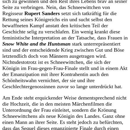
sich zu gewinnen und den Rest ihres Lebens brav an seiner
Seite zu verbringen. Nein, das Schneewittchen von
Regisseur
Rupert Sanders
setzt sich tatkräftig für die
Rettung seines Königreichs ein und sucht selbst den
bewaffneten Kampf anstatt den kritischen Teil der
Geschichte selig zu verschlafen. Ein wenig krankt diese
feministische Interpretation an der Tatsache, dass Frauen in
Snow White and the Huntsman
stark unterrepräsentiert
sind und der entscheidende Krieg zwischen Gut und Böse
letztendlich doch von Männern ausgetragen wird.
Nichtsdestotrotz ist es Schneewittchen, die sich der
Königin im Frau-gegen-Frau-Finale stellt und in einem Akt
der Emanzipation mit ihrer Kontrahentin auch den
Schönheitswahn vernichtet, der sie und ihre
Geschlechtergenossinnen zuvor so lange unterdrückt hat.
Am Ende steht erquickender Weise dementsprechend nicht
die Hochzeit, die in den meisten Märchenfilmen die
Unterordnung der Frau einleitet, sondern die Krönung
Schneewittchens als neue Königin des Landes. Ganz ohne
einen Mann an ihrer Seite. Es steht jedoch zu befürchten,
dass das Sequel dieses emanzipierte Finale durch einen