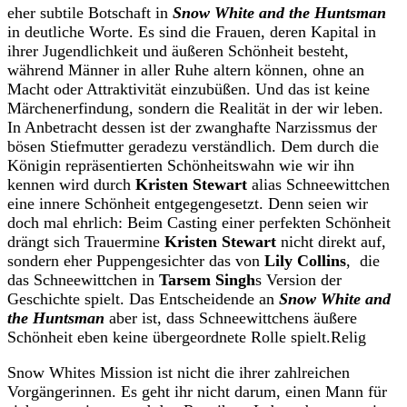
eher subtile Botschaft in
Snow White and the Huntsman
in deutliche Worte. Es sind die Frauen, deren Kapital in
ihrer Jugendlichkeit und äußeren Schönheit besteht,
während Männer in aller Ruhe altern können, ohne an
Macht oder Attraktivität einzubüßen. Und das ist keine
Märchenerfindung, sondern die Realität in der wir leben.
In Anbetracht dessen ist der zwanghafte Narzissmus der
bösen Stiefmutter geradezu verständlich. Dem durch die
Königin repräsentierten Schönheitswahn wie wir ihn
kennen wird durch
Kristen Stewart
alias Schneewittchen
eine innere Schönheit entgegengesetzt. Denn seien wir
doch mal ehrlich: Beim Casting einer perfekten Schönheit
drängt sich Trauermine
Kristen Stewart
nicht direkt auf,
sondern eher Puppengesichter das von
Lily Collins
, die
das Schneewittchen in
Tarsem Singh
s Version der
Geschichte spielt. Das Entscheidende an
Snow White and
the Huntsman
aber ist, dass Schneewittchens äußere
Schönheit eben keine übergeordnete Rolle spielt.Relig
Snow Whites Mission ist nicht die ihrer zahlreichen
Vorgängerinnen. Es geht ihr nicht darum, einen Mann für