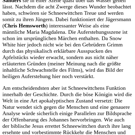
Sanders
sie in einer Szene quasi über das Wasser gehen
lässt. Nachdem die acht Zwerge dieses Wunder beobachtet
haben, schwören sie Schneewittchen Treue und werden
somit zu ihren Jüngern. Dabei funktioniert der Jägersmann
(
Chris Hemsworth
) interessanter Weise als eine
männliche Maria Magdalena. Die Auferstehungsszene ist
schon im ursprünglichen Märchen enthalten. Da Snow
White hier jedoch nicht wie bei den Gebrüdern Grimm
durch das physikalisch erklärbare Ausspucken des
Apfelstücks wieder erwacht, sondern aus nicht näher
erläuterten Gründen (meiner Meinung nach die größte
inhaltliche Schwachstelle des Films), wird das Bild der
heiligen Auferstehung hier noch verstärkt.
Am entscheidendsten aber ist Schneewittchens Funktion
innerhalb der Geschichte. Durch die böse Königin wird die
Welt in eine Art apokalyptischen Zustand versetzt: Die
Natur wendet sich gegen die Menschen und eine genauere
Analyse würde sicherlich einige Parallelen zur Bildsprache
der Offenbarung des Johannes hervorbringen. Wie auch
der biblische Jesus errettet Schneewittchen durch ihre lang
ersehnte und vorbestimmte Rückkehr die Menschen und