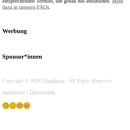
entsprechenden Termini, um genau das abzubilden.
Mehr
dazu in unseren FAQs
.
Werbung
Sponsor*innen
Copyright © 2026
Filmlöwin
- All Rights Reserved
impressum
|
Datenschutz
Facebook
Instagram
YouTube
Bluesky