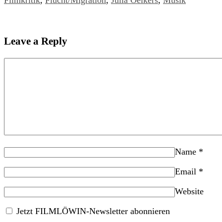
Filmkritik
,
Flucht/Migration
,
Julia Oelkers
,
Musik
Leave a Reply
Name
*
Email
*
Website
Jetzt FILMLÖWIN-Newsletter abonnieren