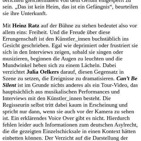
berichten gleichermaßen von dem Gefühl eingesperrt zu
sein. „Das ist kein Heim, das ist ein Gefängnis“, beurteilen
sie ihre Unterkunft.
Mit
Heinz Ratz
auf der Bühne zu stehen bedeutet also vor
allem eins: Freiheit. Und die Freude über diese
Errungenschaft ist den Künstler_innen buchstäblich ins
Gesicht geschrieben. Egal wie deprimiert oder frustriert sie
sich in den Interviews zeigen, sobald sie singen oder
musizieren, beginnen die Augen zu leuchten und die
Mundwinkel heben sich zu einem Lächeln. Dabei
verzichtet
Julia Oelkers
darauf, diesen Gegensatz in
Szene zu setzen, die Ereignisse zu dramatisieren.
Can’t Be
Silent
ist im Grunde nichts anderes als ein Tour-Video, das
hauptsächlich aus musikalischen Performances und
Interviews mit den Künstler_innen besteht. Die
Regisseurin selbst tritt dabei kaum in Erscheinung und
spricht nur dann, wenn sie auch vor der Kamera zu sehen
ist. Ein erklärendes Voice Over gibt es nicht. Hierdurch
fehlen leider auch Informationen zum deutschen Asylrecht,
die die gezeigten Einzelschicksale in einen Kontext hätten
einbetten können. Der Verzicht auf die Darstellung der