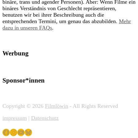
binäre, trans und agender Personen). Aber: Wenn Filme ein
binäres Verständnis von Geschlecht repräsentieren,
benutzen wir bei ihrer Beschreibung auch die
entsprechenden Termini, um genau das abzubilden.
Mehr
dazu in unseren FAQs
.
Werbung
Sponsor*innen
Copyright © 2026
Filmlöwin
- All Rights Reserved
impressum
|
Datenschutz
Facebook
Instagram
YouTube
Bluesky