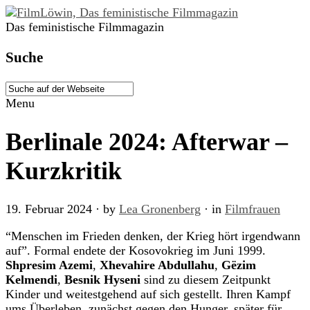
Das feministische Filmmagazin
Suche
Menu
Berlinale 2024: Afterwar –
Kurzkritik
19. Februar 2024
· by
Lea Gronenberg
· in
Filmfrauen
“Menschen im Frieden denken, der Krieg hört irgendwann
auf”. Formal endete der Kosovokrieg im Juni 1999.
Shpresim Azemi
,
Xhevahire Abdullahu
,
Gëzim
Kelmendi
,
Besnik Hyseni
sind zu diesem Zeitpunkt
Kinder und weitestgehend auf sich gestellt. Ihren Kampf
ums Überleben, zunächst gegen den Hunger, später für