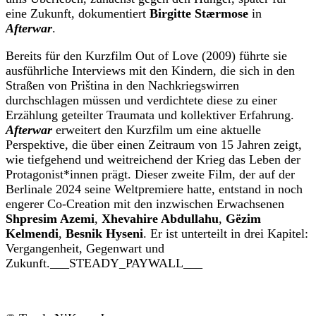
eine Zukunft, dokumentiert
Birgitte Stærmose
in
Afterwar
.
Bereits für den Kurzfilm Out of Love (2009) führte sie
ausführliche Interviews mit den Kindern, die sich in den
Straßen von Priština in den Nachkriegswirren
durchschlagen müssen und verdichtete diese zu einer
Erzählung geteilter Traumata und kollektiver Erfahrung.
Afterwar
erweitert den Kurzfilm um eine aktuelle
Perspektive, die über einen Zeitraum von 15 Jahren zeigt,
wie tiefgehend und weitreichend der Krieg das Leben der
Protagonist*innen prägt. Dieser zweite Film, der auf der
Berlinale 2024 seine Weltpremiere hatte, entstand in noch
engerer Co-Creation mit den inzwischen Erwachsenen
Shpresim Azemi
,
Xhevahire Abdullahu
,
Gëzim
Kelmendi
,
Besnik Hyseni
. Er ist unterteilt in drei Kapitel:
Vergangenheit, Gegenwart und
Zukunft.___STEADY_PAYWALL___