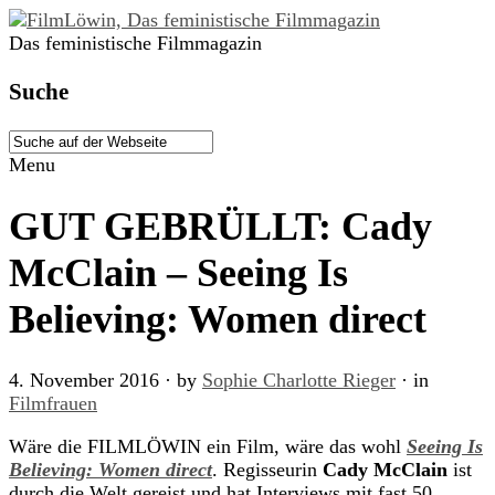
Das feministische Filmmagazin
Suche
Menu
GUT GEBRÜLLT: Cady
McClain – Seeing Is
Believing: Women direct
4. November 2016
· by
Sophie Charlotte Rieger
· in
Filmfrauen
Wäre die FILMLÖWIN ein Film, wäre das wohl
Seeing Is
Believing: Women direct
. Regisseurin
Cady McClain
ist
durch die Welt gereist und hat Interviews mit fast 50