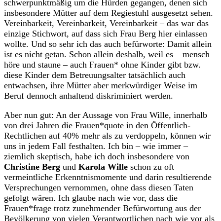
schwerpunktmäßig um die Hürden gegangen, denen sich
insbesondere Mütter auf dem Regiestuhl ausgesetzt sehen.
Vereinbarkeit, Vereinbarkeit, Vereinbarkeit – das war das
einzige Stichwort, auf dass sich Frau Berg hier einlassen
wollte. Und so sehr ich das auch befürworte: Damit allein
ist es nicht getan. Schon allein deshalb, weil es – mensch
höre und staune – auch Frauen* ohne Kinder gibt bzw.
diese Kinder dem Betreuungsalter tatsächlich auch
entwachsen, ihre Mütter aber merkwürdiger Weise im
Beruf dennoch anhaltend diskriminiert werden.
Aber nun gut: An der Aussage von Frau Wille, innerhalb
von drei Jahren die Frauen*quote in den Öffentlich-
Rechtlichen auf 40% mehr als zu verdoppeln, können wir
uns in jedem Fall festhalten. Ich bin – wie immer –
ziemlich skeptisch, habe ich doch insbesondere von
Christine Berg
und
Karola Wille
schon zu oft
vermeintliche Erkenntnismomente und darin resultierende
Versprechungen vernommen, ohne dass diesen Taten
gefolgt wären. Ich glaube nach wie vor, dass die
Frauen*frage trotz zunehmender Befürwortung aus der
Bevölkerung von vielen Verantwortlichen nach wie vor als