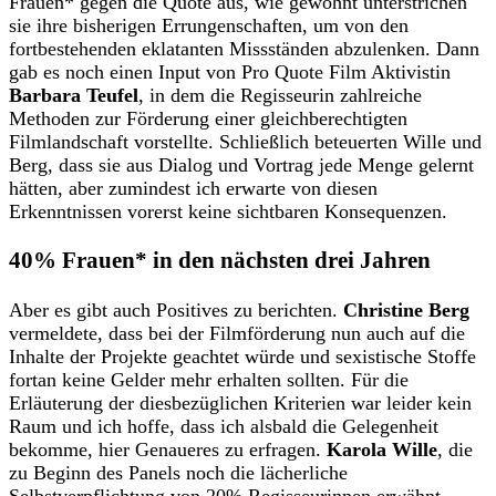
Frauen* gegen die Quote aus, wie gewohnt unterstrichen
sie ihre bisherigen Errungenschaften, um von den
fortbestehenden eklatanten Missständen abzulenken. Dann
gab es noch einen Input von Pro Quote Film Aktivistin
Barbara Teufel
, in dem die Regisseurin zahlreiche
Methoden zur Förderung einer gleichberechtigten
Filmlandschaft vorstellte. Schließlich beteuerten Wille und
Berg, dass sie aus Dialog und Vortrag jede Menge gelernt
hätten, aber zumindest ich erwarte von diesen
Erkenntnissen vorerst keine sichtbaren Konsequenzen.
40% Frauen* in den nächsten drei Jahren
Aber es gibt auch Positives zu berichten.
Christine Berg
vermeldete, dass bei der Filmförderung nun auch auf die
Inhalte der Projekte geachtet würde und sexistische Stoffe
fortan keine Gelder mehr erhalten sollten. Für die
Erläuterung der diesbezüglichen Kriterien war leider kein
Raum und ich hoffe, dass ich alsbald die Gelegenheit
bekomme, hier Genaueres zu erfragen.
Karola Wille
, die
zu Beginn des Panels noch die lächerliche
Selbstverpflichtung von 20% Regisseurinnen erwähnt