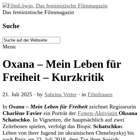
Das feministische Filmmagazin
Suche
Menu
Oxana – Mein Leben für
Freiheit – Kurzkritik
21. Juli 2025
· by
Sabrina Vetter
· in
Filmfrauen
In
Oxana – Mein Leben für Freiheit
zeichnet Regisseurin
Charlène Favier
ein Porträt der
Femen
-Aktivistin
Oksana
Schatschko
. In Vignetten, die hauptsächlich auf zwei
Zeitebenen spielen, verfolgt das Biopic
Schatschko
s
Leben von ihrer Jugend im ukrainischen Chmelnyzkyj bis
nach Paris am 23. Juli 2018,
dem Tag ihres Suizids.