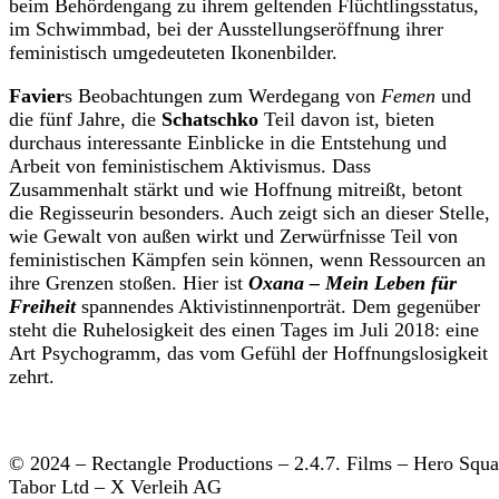
beim Behördengang zu ihrem geltenden Flüchtlingsstatus,
im Schwimmbad, bei der Ausstellungseröffnung ihrer
feministisch umgedeuteten Ikonenbilder.
Favier
s Beobachtungen zum Werdegang von
Femen
und
die fünf Jahre, die
Schatschko
Teil davon ist, bieten
durchaus interessante Einblicke in die Entstehung und
Arbeit von feministischem Aktivismus. Dass
Zusammenhalt stärkt und wie Hoffnung mitreißt, betont
die Regisseurin besonders. Auch zeigt sich an dieser Stelle,
wie Gewalt von außen wirkt und Zerwürfnisse Teil von
feministischen Kämpfen sein können, wenn Ressourcen an
ihre Grenzen stoßen. Hier ist
Oxana – Mein Leben für
Freiheit
spannendes Aktivistinnenporträt. Dem gegenüber
steht die Ruhelosigkeit des einen Tages im Juli 2018: eine
Art Psychogramm, das vom Gefühl der Hoffnungslosigkeit
zehrt.
© 2024 – Rectangle Productions – 2.4.7. Films – Hero Squa
Tabor Ltd – X Verleih AG