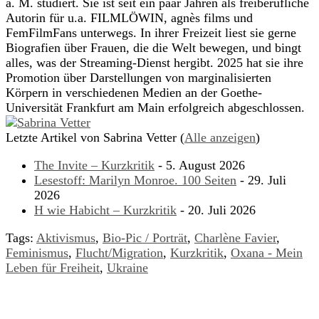
a. M. studiert. Sie ist seit ein paar Jahren als freiberufliche
Autorin für u.a. FILMLÖWIN, agnès films und
FemFilmFans unterwegs. In ihrer Freizeit liest sie gerne
Biografien über Frauen, die die Welt bewegen, und bingt
alles, was der Streaming-Dienst hergibt. 2025 hat sie ihre
Promotion über Darstellungen von marginalisierten
Körpern in verschiedenen Medien an der Goethe-
Universität Frankfurt am Main erfolgreich abgeschlossen.
Letzte Artikel von Sabrina Vetter
(
Alle anzeigen
)
The Invite – Kurzkritik
- 5. August 2026
Lesestoff: Marilyn Monroe. 100 Seiten
- 29. Juli
2026
H wie Habicht – Kurzkritik
- 20. Juli 2026
Tags:
Aktivismus
,
Bio-Pic / Porträt
,
Charlène Favier
,
Feminismus
,
Flucht/Migration
,
Kurzkritik
,
Oxana - Mein
Leben für Freiheit
,
Ukraine