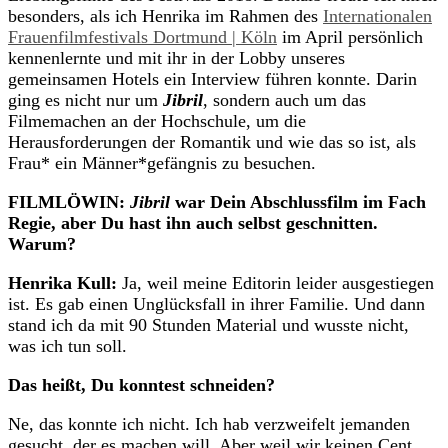
besonders, als ich Henrika im Rahmen des
Internationalen
Frauenfilmfestivals Dortmund | Köln
im April persönlich
kennenlernte und mit ihr in der Lobby unseres
gemeinsamen Hotels ein Interview führen konnte. Darin
ging es nicht nur um
Jibril
, sondern auch um das
Filmemachen an der Hochschule, um die
Herausforderungen der Romantik und wie das so ist, als
Frau* ein Männer*gefängnis zu besuchen.
FILMLÖWIN:
Jibril
war Dein Abschlussfilm im Fach
Regie, aber Du hast ihn auch selbst geschnitten.
Warum?
Henrika Kull:
Ja, weil meine Editorin leider ausgestiegen
ist. Es gab einen Unglücksfall in ihrer Familie. Und dann
stand ich da mit 90 Stunden Material und wusste nicht,
was ich tun soll.
Das heißt, Du konntest schneiden?
Ne, das konnte ich nicht. Ich hab verzweifelt jemanden
gesucht, der es machen will. Aber weil wir keinen Cent