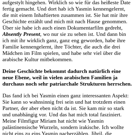
aufgestylt hingehen. Wirklich so wie für das heißeste Date
fertig gemacht. Und dort hab ich Yasmin kennengelernt,
die mit einem Inhaftierten zusammen ist. Sie hat mir ihre
Geschichte erzählt und mich mit nach Hause genommen.
Über sie habe ich auch einen Dokumentarfilm gedreht,
Absently Present
, wo nur sie zu sehen ist. Und dann bin
ich mit ihr wirklich ganz, ganz eng geworden, habe ihre
Familie kennengelernt, ihre Töchter, die auch die drei
Mädchen im Film spielen, und habe sehr viel über die
arabische Kultur mitbekommen.
Deine Geschichte bekommt dadurch natürlich eine
neue Ebene, weil in vielen arabischen Familien ja
durchaus noch sehr patriarchale Strukturen herrschen.
Das fand ich bei Yasmin einen ganz interessanten Aspekt:
Sie kann so wahnsinnig frei sein und hat trotzdem einen
Partner, der aber eben nicht da ist. Sie kam mir so stark
und unabhängig vor. Und das hat mich total fasziniert.
Meine Filmfigur Miriam hat nicht wie Yasmin
palästinensische Wurzeln, sondern irakische. Ich wollte
nicht eins zu eins Yasmin nacherzählen. Jibril, die