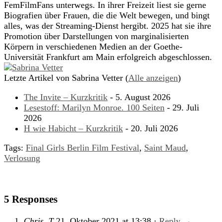
FemFilmFans unterwegs. In ihrer Freizeit liest sie gerne
Biografien über Frauen, die die Welt bewegen, und bingt
alles, was der Streaming-Dienst hergibt. 2025 hat sie ihre
Promotion über Darstellungen von marginalisierten
Körpern in verschiedenen Medien an der Goethe-
Universität Frankfurt am Main erfolgreich abgeschlossen.
Letzte Artikel von Sabrina Vetter
(
Alle anzeigen
)
The Invite – Kurzkritik
- 5. August 2026
Lesestoff: Marilyn Monroe. 100 Seiten
- 29. Juli
2026
H wie Habicht – Kurzkritik
- 20. Juli 2026
Tags:
Final Girls Berlin Film Festival
,
Saint Maud
,
Verlosung
5 Responses
Chris. T
21. Oktober 2021
at
13:38
·
Reply
→