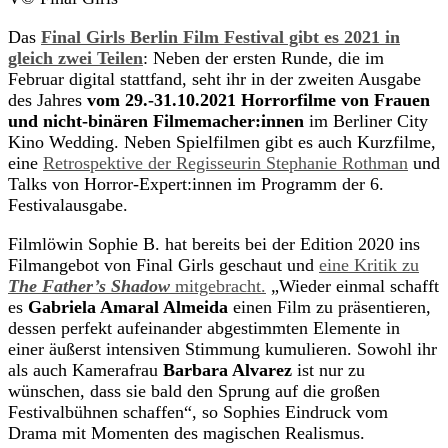
Das
Final Girls Berlin Film Festival gibt es 2021 in
gleich zwei Teilen
: Neben der ersten Runde, die im
Februar digital stattfand, seht ihr in der zweiten Ausgabe
des Jahres
vom 29.-31.10.2021 Horrorfilme von Frauen
und nicht-binären Filmemacher:innen
im Berliner City
Kino Wedding. Neben Spielfilmen gibt es auch Kurzfilme,
eine
Retrospektive der Regisseurin Stephanie Rothman
und
Talks von Horror-Expert:innen im Programm der 6.
Festivalausgabe.
Filmlöwin Sophie B. hat bereits bei der Edition 2020 ins
Filmangebot von Final Girls geschaut und
eine Kritik zu
The Father’s Shadow
mitgebracht.
„Wieder einmal schafft
es
Gabriela Amaral Almeida
einen Film zu präsentieren,
dessen perfekt aufeinander abgestimmten Elemente in
einer äußerst intensiven Stimmung kumulieren. Sowohl ihr
als auch Kamerafrau
Barbara Alvarez
ist nur zu
wünschen, dass sie bald den Sprung auf die großen
Festivalbühnen schaffen“, so Sophies Eindruck vom
Drama mit Momenten des magischen Realismus.