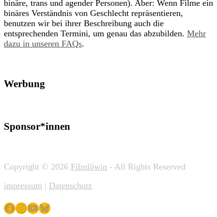
binäre, trans und agender Personen). Aber: Wenn Filme ein
binäres Verständnis von Geschlecht repräsentieren,
benutzen wir bei ihrer Beschreibung auch die
entsprechenden Termini, um genau das abzubilden.
Mehr
dazu in unseren FAQs
.
Werbung
Sponsor*innen
Copyright © 2026
Filmlöwin
- All Rights Reserved
impressum
|
Datenschutz
Facebook
Instagram
YouTube
Bluesky