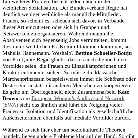
Ein weiteres Problem besteht jedoch auch in der
weiblichen Sozialisation. Der Bundesverband Regie hat
deutlich weniger weibliche als männliche Mitglieder.
Frauen, so scheint es, scheuen sich davor, in Verbände
dieser Art einzutreten oder sich in Gruppen und
Netzwerken zu organisieren. Während männliche
Absolventen sich gegenseitig Jobs vermittelten, kommt
dies unter weiblichen Ex-Kommilitoninnen kaum vor, so
Mahelia Hannemann. Weshalb?
Bettina Schoeller-Bouju
von Pro Quote Regie glaubt, dass es auch die medialen
Vorbilder seien, die Frauen zu Einzelkämpferinnen und
Konkurrentinnen erziehen. So müsse die klassische
Märchenprinzessin beispielsweise immer die Schönste oder
Beste sein, anstatt mit anderen Menschen zu kooperieren.
Es gehe um Überlegenheit, nicht Zusammenarbeit.
Kate
Brown
vom
European Women’s Audiovisual Network
(EWA)
sieht das ähnlich und führt die Neigung vieler
Frauen zu Isolation und Identifikation als gesellschaftliche
Außenseiterinnen ebenfalls auf mediale Vorbilder zurück.
Während es sich hier eher um soziokulturelle Theorien
handelt, liegen andere Probleme klar auf der Hand. So gibt