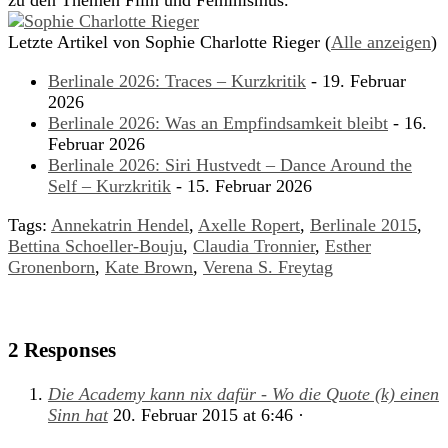
Letzte Artikel von Sophie Charlotte Rieger
(
Alle anzeigen
)
Berlinale 2026: Traces – Kurzkritik
- 19. Februar
2026
Berlinale 2026: Was an Empfindsamkeit bleibt
- 16.
Februar 2026
Berlinale 2026: Siri Hustvedt – Dance Around the
Self – Kurzkritik
- 15. Februar 2026
Tags:
Annekatrin Hendel
,
Axelle Ropert
,
Berlinale 2015
,
Bettina Schoeller-Bouju
,
Claudia Tronnier
,
Esther
Gronenborn
,
Kate Brown
,
Verena S. Freytag
2 Responses
Die Academy kann nix dafür - Wo die Quote (k) einen
Sinn hat
20. Februar 2015
at
6:46
·