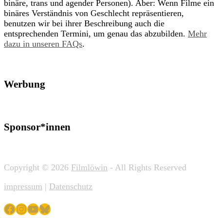
binäre, trans und agender Personen). Aber: Wenn Filme ein
binäres Verständnis von Geschlecht repräsentieren,
benutzen wir bei ihrer Beschreibung auch die
entsprechenden Termini, um genau das abzubilden.
Mehr
dazu in unseren FAQs
.
Werbung
Sponsor*innen
Copyright © 2026
Filmlöwin
- All Rights Reserved
impressum
|
Datenschutz
Facebook
Instagram
YouTube
Bluesky