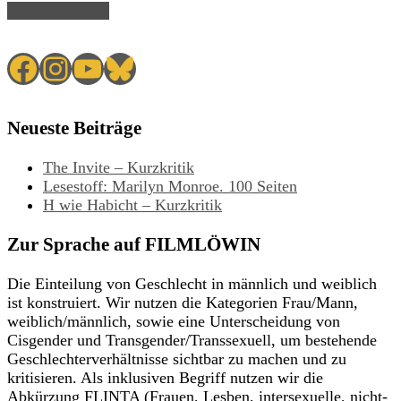
Read Article →
Facebook
Instagram
YouTube
Bluesky
Neueste Beiträge
The Invite – Kurzkritik
Lesestoff: Marilyn Monroe. 100 Seiten
H wie Habicht – Kurzkritik
Zur Sprache auf FILMLÖWIN
Die Einteilung von Geschlecht in männlich und weiblich
ist konstruiert. Wir nutzen die Kategorien Frau/Mann,
weiblich/männlich, sowie eine Unterscheidung von
Cisgender und Transgender/Transsexuell, um bestehende
Geschlechterverhältnisse sichtbar zu machen und zu
kritisieren. Als inklusiven Begriff nutzen wir die
Abkürzung FLINTA (Frauen, Lesben, intersexuelle, nicht-