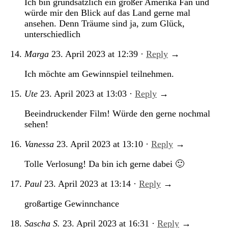
Ich bin grundsätzlich ein großer Amerika Fan und
würde mir den Blick auf das Land gerne mal
ansehen. Denn Träume sind ja, zum Glück,
unterschiedlich
Marga
23. April 2023
at
12:39
·
Reply
→
Ich möchte am Gewinnspiel teilnehmen.
Ute
23. April 2023
at
13:03
·
Reply
→
Beeindruckender Film! Würde den gerne nochmal
sehen!
Vanessa
23. April 2023
at
13:10
·
Reply
→
Tolle Verlosung! Da bin ich gerne dabei 🙂
Paul
23. April 2023
at
13:14
·
Reply
→
großartige Gewinnchance
Sascha S.
23. April 2023
at
16:31
·
Reply
→