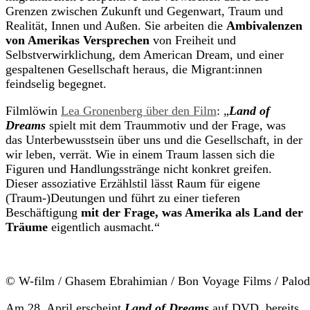
Grenzen zwischen Zukunft und Gegenwart, Traum und
Realität, Innen und Außen. Sie arbeiten die
Ambivalenzen
von Amerikas Versprechen
von Freiheit und
Selbstverwirklichung, dem American Dream, und einer
gespaltenen Gesellschaft heraus, die Migrant:innen
feindselig begegnet.
Filmlöwin
Lea Gronenberg über den Film
: „
Land of
Dreams
spielt mit dem Traummotiv und der Frage, was
das Unterbewusstsein über uns und die Gesellschaft, in der
wir leben, verrät. Wie in einem Traum lassen sich die
Figuren und Handlungsstränge nicht konkret greifen.
Dieser assoziative Erzählstil lässt Raum für eigene
(Traum-)Deutungen und führt zu einer tieferen
Beschäftigung
mit der Frage, was Amerika als Land der
Träume
eigentlich ausmacht.“
© W-film / Ghasem Ebrahimian / Bon Voyage Films / Palod
Am 28. April erscheint
Land of Dreams
auf DVD, bereits