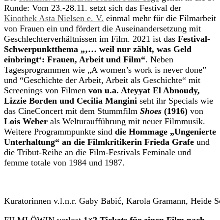
Runde: Vom 23.-28.11. setzt sich das Festival der
Kinothek Asta Nielsen e. V.
einmal mehr für die Filmarbeit
von Frauen ein und fördert die Auseinandersetzung mit
Geschlechterverhältnissen im Film. 2021 ist das
Festival-
Schwerpunktthema „‚… weil nur zählt, was Geld
einbringt‘: Frauen, Arbeit und Film“
. Neben
Tagesprogrammen wie „A women’s work is never done”
und “Geschichte der Arbeit, Arbeit als Geschichte“ mit
Screenings von Filmen
von u.a. Ateyyat El Abnoudy,
Lizzie Borden und Cecilia Mangini
seht ihr Specials wie
das CineConcert mit dem Stummfilm
Shoes
(1916)
von
Lois Weber
als Welturaufführung mit neuer Filmmusik.
Weitere Programmpunkte sind
die Hommage „Ungenierte
Unterhaltung“ an die Filmkritikerin Frieda Grafe
und
die Tribut-Reihe an die Film-Festivals Feminale und
femme totale von 1984 und 1987.
Kuratorinnen v.l.n.r. Gaby Babić, Karola Gramann, Heide 