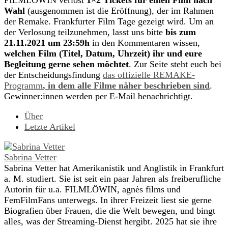
FILMLÖWIN verlost
1×2 Tickets für einen Film nach
Wahl
(ausgenommen ist die Eröffnung), der im Rahmen
der Remake. Frankfurter Film Tage gezeigt wird. Um an
der Verlosung teilzunehmen, lasst uns bitte
bis zum
21.11.2021 um 23:59h
in den Kommentaren wissen,
welchen Film (Titel, Datum, Uhrzeit) ihr und eure
Begleitung gerne sehen möchtet
. Zur Seite steht euch bei
der Entscheidungsfindung
das offizielle REMAKE-
Programm
, in dem alle Filme näher beschrieben sind
.
Gewinner:innen werden per E-Mail benachrichtigt.
Über
Letzte Artikel
Sabrina Vetter
Sabrina Vetter hat Amerikanistik und Anglistik in Frankfurt
a. M. studiert. Sie ist seit ein paar Jahren als freiberufliche
Autorin für u.a. FILMLÖWIN, agnès films und
FemFilmFans unterwegs. In ihrer Freizeit liest sie gerne
Biografien über Frauen, die die Welt bewegen, und bingt
alles, was der Streaming-Dienst hergibt. 2025 hat sie ihre