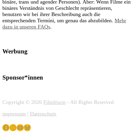
binäre, trans und agender Personen). Aber: Wenn Filme ein
binäres Verständnis von Geschlecht repräsentieren,
benutzen wir bei ihrer Beschreibung auch die
entsprechenden Termini, um genau das abzubilden.
Mehr
dazu in unseren FAQs
.
Werbung
Sponsor*innen
Copyright © 2026
Filmlöwin
- All Rights Reserved
impressum
|
Datenschutz
Facebook
Instagram
YouTube
Bluesky