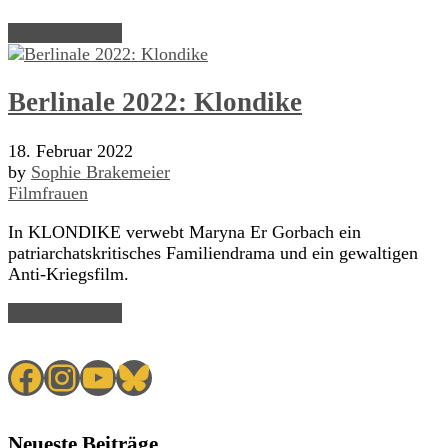
Read Article →
Berlinale 2022: Klondike
18. Februar 2022
by
Sophie Brakemeier
Filmfrauen
In KLONDIKE verwebt Maryna Er Gorbach ein
patriarchatskritisches Familiendrama und ein gewaltigen
Anti-Kriegsfilm.
Read Article →
Facebook
Instagram
YouTube
Bluesky
Neueste Beiträge